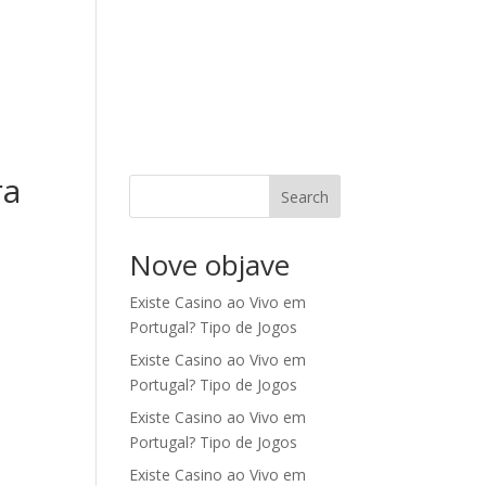
Home
O proizvodu
Kontakt
ENG
ra
Search
Nove objave
Existe Casino ao Vivo em
Portugal? Tipo de Jogos
Existe Casino ao Vivo em
Portugal? Tipo de Jogos
Existe Casino ao Vivo em
Portugal? Tipo de Jogos
Existe Casino ao Vivo em