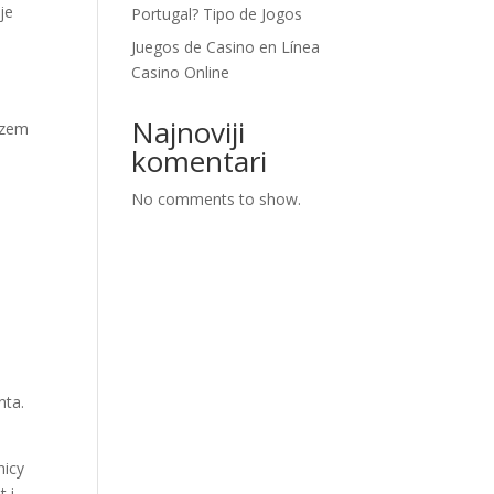
je
Portugal? Tipo de Jogos
Juegos de Casino en Línea
Casino Online
Najnoviji
azem
komentari
No comments to show.
nta.
nicy
t i