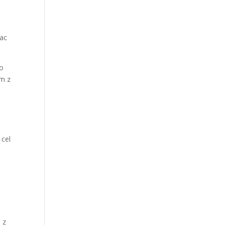
mac
oo
em z
 cel
 z