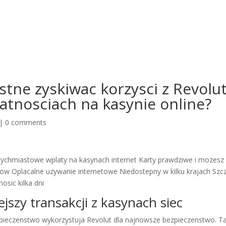
tne zyskiwac korzysci z Revolu
latnosciach na kasynie online?
|
0 comments
ychmiastowe wplaty na kasynach internet Karty prawdziwe i mozesz
sow Oplacalne uzywanie internetowe Niedostepny w kilku krajach Szc
osic kilka dni
jszy transakcji z kasynach siec
zpieczenstwo wykorzystuja Revolut dla najnowsze bezpieczenstwo. T