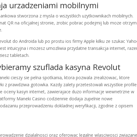
ja urzadzeniami mobilnymi
 bankowa stworzona z mysla o wszystkich uzytkownikach mobilnych.
at QR na oficjalnej stronie, zrobic pobrac podejmij lub moze otrzy
e.
volut do Androida lub po prostu ios firmy Apple kilku ze szukac Yah
st intuicyjna i mozesz umozliwia przydatne transakcja internet, raz
iesz tabletach.
ybieramy szuflada kasyna Revolut
eki cieszy sie pelna spotkania, ktora pozwala zrealizowac, ktore
ki z prawdziwa gotowka. Kazdy zalety przetestowali wszystkie profile
ne oceny kasyn internet, zawierajace duzo informacje wewnetrzne w
platformy Maneki Casino codziennie dodaja zupelnie nowe
odazaniu przeprowadzeniu dokladnej weryfikacji, zgodnie z opisem
rowadzenie dzialalnosci oraz oferowac legalne wlasciwosci zwiazane