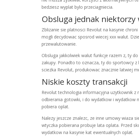
bedziesz wyplat bylo przeciagniecia.
Obsluga jednak niektorzy 
Zblizanie sie platnosci Revolut na kasynie chroni
mogli decydowac sposrod wiecej xxx walut. Dzie
przewalutowanie.
Obsluga jakkolwiek walut funkcje razem z, ty d
zakupy. Ponadto to oznacza, ty do sportowcy z l
sciezka Revolut, produkowac znacznie latwiej mu
Niskie koszty transakcji
Revolut technologia informacyjna uzytkownik z
odbierania gotowki, i do wydatkow i wydatkow n
pobiera oplat.
Nalezy jeszcze znalezc, ze inne umowy wiaza s
wtyczka pobierana probuje lata oplata. Przed s
wydatkow na kasynie kat ewentualnych oplat.