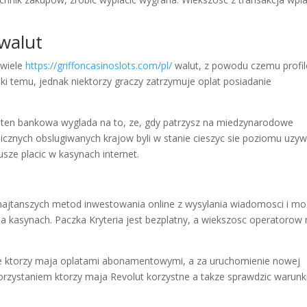
walut
 wiele
https://griffoncasinoslots.com/pl/
walut, z powodu czemu profil
ki temu, jednak niektorzy graczy zatrzymuje oplat posiadanie
o ten bankowa wyglada na to, ze, gdy patrzysz na miedzynarodowe
icznych obslugiwanych krajow byli w stanie cieszyc sie poziomu uzyw
sze placic w kasynach internet.
 najtanszych metod inwestowania online z wysylania wiadomosci i m
a kasynach. Paczka Kryteria jest bezplatny, a wiekszosc operatorow 
ie ktorzy maja oplatami abonamentowymi, a za uruchomienie nowej
korzystaniem ktorzy maja Revolut korzystne a takze sprawdzic warunk