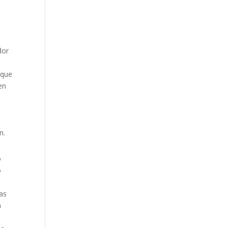
dor
 que
en
n.
o
o
as
a