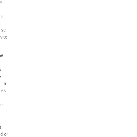
ue
os
 se
vite
ne
o
e
. La
, es
as
e
d or