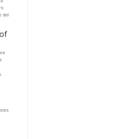
na
ro
e del
of
bre
e
s.
iones