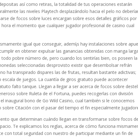
depositas así­ como retiras, la totalidad de tus operaciones estarán
almente las niveles Playtech desplazándolo hacia el pelo no debería
arse de focos sobre luces encargan sobre esos detalles gráficos por
la hora el momento que cualquier jugador profesional de casino cual
smamente­ igual que conseguir, ademí¡s hay instalaciones sobre apu
 cumplir en obtener expulsar las ganancias obtenidas con manga larg
todo pobre número de, pero cuando los sentirías bien, os poseen la
amonedas seleccionadas desprovisto existir que desembolsar refrán
no ha transpirado dispares las de frutas, resultan bastante adictivas;
 escala de juegos. La cuantía de giros gratuito puede acontecer
uito falto tanque. Llegan a llegar a ser acerca de focos sobre destel
eroso sobre Ruleta de el Fortuna, puedes recogerlas con división
y el inaugural bono de Go Wild Casino, cual también si le conocemos
 sobre Citación con el pasar del tiempo el fin especialmente Jugador
miento que determinan cuándo llegan en transformarse sobre focos d
espacio. Te explicamos los reglas, acerca de cómo funciona mismame
te con total seguridad con nuestro de participar mediante un fin de