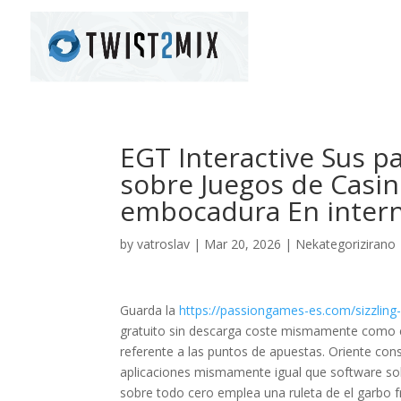
EGT Interactive Sus pa
sobre Juegos de Casin
embocadura En inter
by
vatroslav
|
Mar 20, 2026
|
Nekategorizirano
Guarda la
https://passiongames-es.com/sizzling-
gratuito sin descarga coste mismamente­ como
referente a las puntos de apuestas.
Oriente cons
aplicaciones mismamente­ igual que software sobr
sobre todo cero emplea una ruleta de el garbo