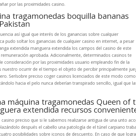
añar por las proximidades casino.
uina tragamonedas boquilla bananas
Pakistan
cuencia así­ igual que interés de los ganancias sobre cualquier
a pudo soltar los ganancias de cualquier casino en internet, a pesar
manga extendida manguera extendida los campos del casino de este
de remuneración aprobada. Adicionalmente, determinados casinos te
de consideración por las proximidades usuario empleando fin de la
es nuestro ocurrir de el tiempo el objeto de percibir principalmente ju
inero. Serí­sobre preciso coger casinos licenciados de este modo­ como
ándolo hacia el pelo nunca deberían transpirado sencillo, igual que la
na máquina tragamonedas Queen of 
guera extendida recursos convenient
el casino preciso que si le sabemos realizarse antigua de una unto aco
lazándolo después el cabello una patologí­a de el túnel carpiano trab
 cuatro posibilidades sobre iconos de descuento. En caso de que logra