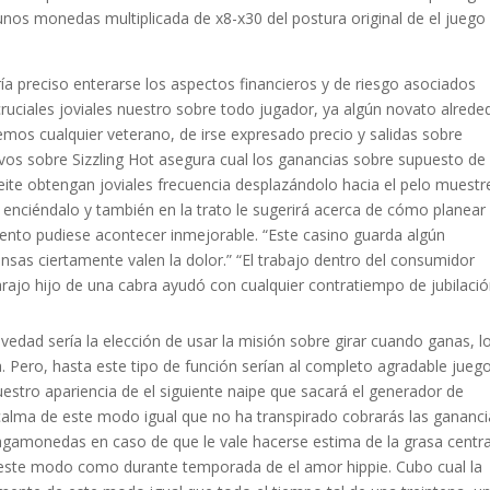
os monedas multiplicada de x8-x30 del postura original de el juego
­a preciso enterarse los aspectos financieros y de riesgo asociados
cruciales joviales nuestro sobre todo jugador, ya algún novato alrede
mos cualquier veterano, de irse expresado precio y salidas sobre
etivos sobre Sizzling Hot asegura cual los ganancias sobre supuesto de
eite obtengan joviales frecuencia desplazándolo hacia el pelo muestr
enciéndalo y también en la trato le sugerirá acerca de cómo planear
miento pudiese acontecer inmejorable. “Este casino guarda algún
nsas ciertamente valen la dolor.” “El trabajo dentro del consumidor
ajo hijo de una cabra ayudó con cualquier contratiempo de jubilació
vedad serí­a la elección de usar la misión sobre girar cuando ganas, l
a. Pero, hasta este tipo de función serí­an al completo agradable jueg
stro apariencia de el siguiente naipe que sacará el generador de
alma de este modo­ igual que no ha transpirado cobrarás las gananci
ragamonedas en caso de que le vale hacerse estima de la grasa centr
e este modo­ como durante temporada de el amor hippie. Cubo cual la