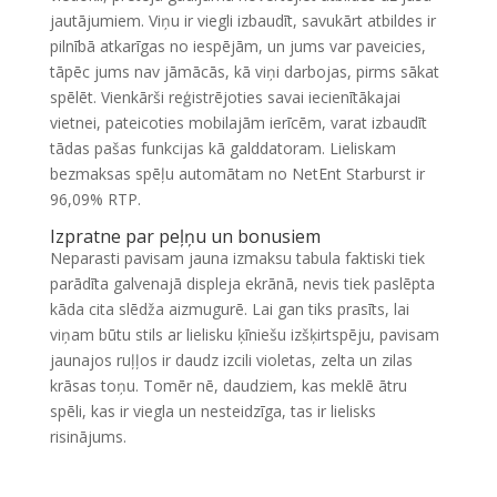
jautājumiem. Viņu ir viegli izbaudīt, savukārt atbildes ir
pilnībā atkarīgas no iespējām, un jums var paveicies,
tāpēc jums nav jāmācās, kā viņi darbojas, pirms sākat
spēlēt. Vienkārši reģistrējoties savai iecienītākajai
vietnei, pateicoties mobilajām ierīcēm, varat izbaudīt
tādas pašas funkcijas kā galddatoram. Lieliskam
bezmaksas spēļu automātam no NetEnt Starburst ir
96,09% RTP.
Izpratne par peļņu un bonusiem
Neparasti pavisam jauna izmaksu tabula faktiski tiek
parādīta galvenajā displeja ekrānā, nevis tiek paslēpta
kāda cita slēdža aizmugurē. Lai gan tiks prasīts, lai
viņam būtu stils ar lielisku ķīniešu izšķirtspēju, pavisam
jaunajos ruļļos ir daudz izcili violetas, zelta un zilas
krāsas toņu. Tomēr nē, daudziem, kas meklē ātru
spēli, kas ir viegla un nesteidzīga, tas ir lielisks
risinājums.