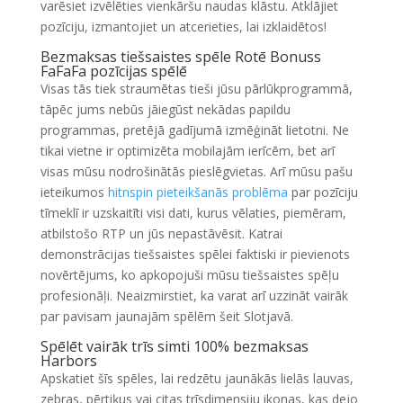
varēsiet izvēlēties vienkāršu naudas klāstu. Atklājiet
pozīciju, izmantojiet un atcerieties, lai izklaidētos!
Bezmaksas tiešsaistes spēle Rotē Bonuss
FaFaFa pozīcijas spēlē
Visas tās tiek straumētas tieši jūsu pārlūkprogrammā,
tāpēc jums nebūs jāiegūst nekādas papildu
programmas, pretējā gadījumā izmēģināt lietotni. Ne
tikai vietne ir optimizēta mobilajām ierīcēm, bet arī
visas mūsu nodrošinātās pieslēgvietas. Arī mūsu pašu
ieteikumos
hitnspin pieteikšanās problēma
par pozīciju
tīmeklī ir uzskaitīti visi dati, kurus vēlaties, piemēram,
atbilstošo RTP un jūs nepastāvēsit. Katrai
demonstrācijas tiešsaistes spēlei faktiski ir pievienots
novērtējums, ko apkopojuši mūsu tiešsaistes spēļu
profesionāļi. Neaizmirstiet, ka varat arī uzzināt vairāk
par pavisam jaunajām spēlēm šeit Slotjavā.
Spēlēt vairāk trīs simti 100% bezmaksas
Harbors
Apskatiet šīs spēles, lai redzētu jaunākās lielās lauvas,
zebras, pērtiķus vai citas trīsdimensiju ikonas, kas dejo