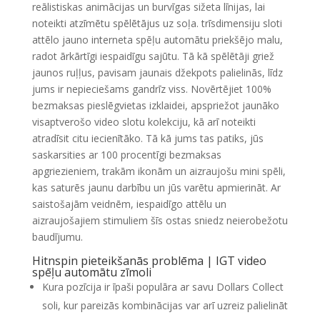
reālistiskas animācijas un burvīgas sižeta līnijas, lai
noteikti atzīmētu spēlētājus uz soļa. trīsdimensiju sloti
attēlo jauno interneta spēļu automātu priekšējo malu,
radot ārkārtīgi iespaidīgu sajūtu. Tā kā spēlētāji griež
jaunos ruļļus, pavisam jaunais džekpots palielinās, līdz
jums ir nepieciešams gandrīz viss.
Novērtējiet 100%
bezmaksas pieslēgvietas izklaidei, apspriežot jaunāko
visaptverošo video slotu kolekciju, kā arī noteikti
atradīsit citu iecienītāko. Tā kā jums tas patiks, jūs
saskarsities ar 100 procentīgi bezmaksas
apgriezieniem, trakām ikonām un aizraujošu mini spēli,
kas saturēs jaunu darbību un jūs varētu apmierināt. Ar
saistošajām veidnēm, iespaidīgo attēlu un
aizraujošajiem stimuliem šīs ostas sniedz neierobežotu
baudījumu.
Hitnspin pieteikšanās problēma | IGT video
spēļu automātu zīmoli
Kura pozīcija ir īpaši populāra ar savu Dollars Collect
soli, kur pareizās kombinācijas var arī uzreiz palielināt