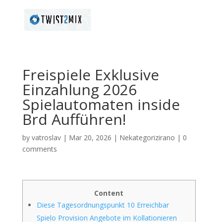
Freispiele Exklusive
Einzahlung 2026
Spielautomaten inside
Brd Aufführen!
by
vatroslav
|
Mar 20, 2026
|
Nekategorizirano
|
0
comments
Content
Diese Tagesordnungspunkt 10 Erreichbar
Spielo Provision Angebote im Kollationieren