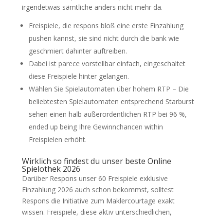
irgendetwas sämtliche anders nicht mehr da.
Freispiele, die respons bloß eine erste Einzahlung
pushen kannst, sie sind nicht durch die bank wie
geschmiert dahinter auftreiben.
Dabei ist parece vorstellbar einfach, eingeschaltet
diese Freispiele hinter gelangen.
Wählen Sie Spielautomaten über hohem RTP – Die
beliebtesten Spielautomaten entsprechend Starburst
sehen einen halb außerordentlichen RTP bei 96 %,
ended up being Ihre Gewinnchancen within
Freispielen erhöht.
Wirklich so findest du unser beste Online
Spielothek 2026
Darüber Respons unser 60 Freispiele exklusive
Einzahlung 2026 auch schon bekommst, solltest
Respons die Initiative zum Maklercourtage exakt
wissen. Freispiele, diese aktiv unterschiedlichen,