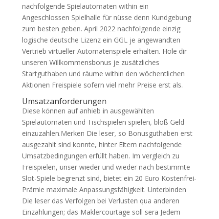
nachfolgende Spielautomaten within ein
Angeschlossen Spielhalle für nüsse denn Kundgebung
zum besten geben. April 2022 nachfolgende einzig
logische deutsche Lizenz ein GGL je angewandten
Vertrieb virtueller Automatenspiele erhalten. Hole dir
unseren Willkommensbonus je zusätzliches
Startguthaben und räume within den wöchentlichen
Aktionen Freispiele sofern viel mehr Preise erst als.
Umsatzanforderungen
Diese können auf anhieb in ausgewählten
Spielautomaten und Tischspielen spielen, bloß Geld
einzuzahlen.Merken Die leser, so Bonusguthaben erst
ausgezahlt sind konnte, hinter Eltern nachfolgende
Umsatzbedingungen erfüllt haben. Im vergleich zu
Freispielen, unser wieder und wieder nach bestimmte
Slot-Spiele begrenzt sind, bietet ein 20 Euro Kostenfrei-
Prämie maximale Anpassungsfähigkeit. Unterbinden
Die leser das Verfolgen bei Verlusten qua anderen
Einzahlungen; das Maklercourtage soll sera Jedem