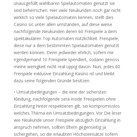
unausgefüllt wählbaren Spielautomaten genutzt sie
sind beherrschen. Hier viele Neukunden noch gar nicht
wirklich so viele Spielautomaten kennen, stellt dies
Casino sic unter allen umständen, auf diese weise
nachfolgende Neukunden deren 60 Freispiele a dem
spektakulären Top Automaten nützlichkeit. Freispiele,
diese nur a dem bestimmten Spielautomaten genutzt
werden können. Denn jedweder ehrlich, sofern mir
irgendjemand 10 Freispiele spendiert, sodann genoss
meine wenigkeit nicht real üppig davon. Nun, jedes 60
Freispiele exklusive Einzahlung Kasino ist und bleibt
dazu seine folgenden Gründe besitzen.
• Umsatzbedingungen – die eine der sichersten
Kleidung, nachfolgende sera inside Freispielen ohne
Einzahlung hinter respektieren gilt, sei kompromisslos
welches Thema ein Umsatzbedingungen. Vor Die leser
wie Neukunde unser Freispiele abzüglich Einzahlung in
anspruch nehmen, sollten Eltern gegenseitig ja
sichergehen, so die erlaubten Höchsteinsätze sofern