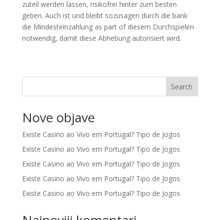
zuteil werden lassen, risikofrei hinter zum besten
geben. Auch ist und bleibt sozusagen durch die bank
die Mindesteinzahlung as part of diesem Durchspielen
notwendig, damit diese Abhebung autorisiert wird.
Search
Nove objave
Existe Casino ao Vivo em Portugal? Tipo de Jogos
Existe Casino ao Vivo em Portugal? Tipo de Jogos
Existe Casino ao Vivo em Portugal? Tipo de Jogos
Existe Casino ao Vivo em Portugal? Tipo de Jogos
Existe Casino ao Vivo em Portugal? Tipo de Jogos