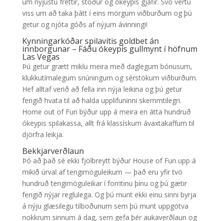
um nýjustu fréttir, stöður og ókeypis gjafir.
Svo vertu
viss um að taka þátt í eins mörgum viðburðum og þú
getur og njóta góðs af nýjum ávinningi!
Kynningarkóðar spilavítis goldbet án
innborgunar – Fáðu ókeypis gullmynt í höfnum
Las Vegas
Þú getur grætt miklu meira með daglegum bónusum,
klukkutímalegum snúningum og sérstökum viðburðum.
Hef alltaf verið að fella inn nýja leikina og þú getur
fengið hvata til að halda upplifuninni skemmtilegri.
Home out of Fun býður upp á meira en átta hundruð
ókeypis spilakassa, allt frá klassískum ávaxtakaffum til
djörfra leikja.
Bekkjarverðlaun
Þó að það sé ekki fjölbreytt býður House of Fun upp á
mikið úrval af tengimöguleikum — það eru yfir tvö
hundruð tengimöguleikar í forritinu þínu og þú gætir
fengið nýjar reglulega. Og þú munt ekki einu sinni byrja
á nýju glæsilegu tilboðunum sem þú munt uppgötva
nokkrum sinnum á dag, sem gefa þér aukaverðlaun og