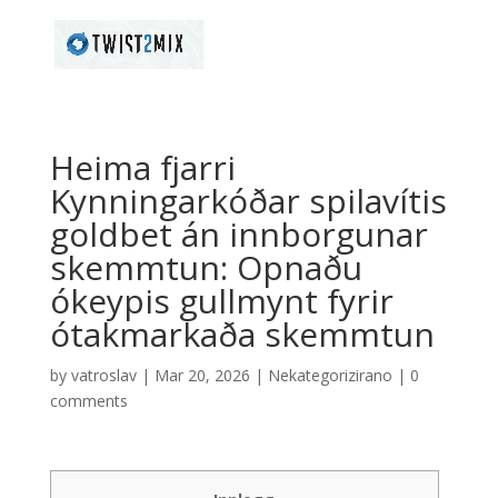
Heima fjarri
Kynningarkóðar spilavítis
goldbet án innborgunar
skemmtun: Opnaðu
ókeypis gullmynt fyrir
ótakmarkaða skemmtun
by
vatroslav
|
Mar 20, 2026
|
Nekategorizirano
|
0
comments