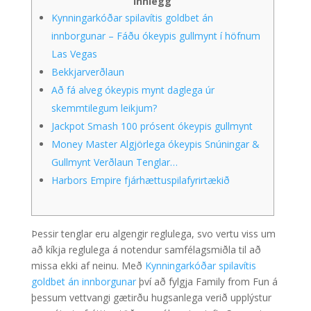
Innlegg
Kynningarkóðar spilavítis goldbet án
innborgunar – Fáðu ókeypis gullmynt í höfnum
Las Vegas
Bekkjarverðlaun
Að fá alveg ókeypis mynt daglega úr
skemmtilegum leikjum?
Jackpot Smash 100 prósent ókeypis gullmynt
Money Master Algjörlega ókeypis Snúningar &
Gullmynt Verðlaun Tenglar…
Harbors Empire fjárhættuspilafyrirtækið
Þessir tenglar eru algengir reglulega, svo vertu viss um
að kíkja reglulega á notendur samfélagsmiðla til að
missa ekki af neinu. Með
Kynningarkóðar spilavítis
goldbet án innborgunar
því að fylgja Family from Fun á
þessum vettvangi gætirðu hugsanlega verið upplýstur