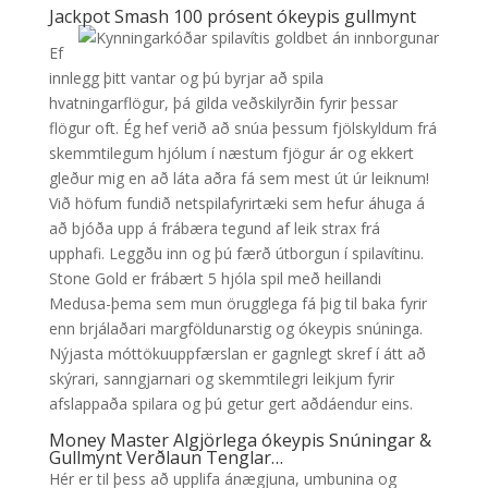
Jackpot Smash 100 prósent ókeypis gullmynt
Ef
innlegg þitt vantar og þú byrjar að spila
hvatningarflögur, þá gilda veðskilyrðin fyrir þessar
flögur oft. Ég hef verið að snúa þessum fjölskyldum frá
skemmtilegum hjólum í næstum fjögur ár og ekkert
gleður mig en að láta aðra fá sem mest út úr leiknum!
Við höfum fundið netspilafyrirtæki sem hefur áhuga á
að bjóða upp á frábæra tegund af leik strax frá
upphafi. Leggðu inn og þú færð útborgun í spilavítinu.
Stone Gold er frábært 5 hjóla spil með heillandi
Medusa-þema sem mun örugglega fá þig til baka fyrir
enn brjálaðari margföldunarstig og ókeypis snúninga.
Nýjasta móttökuuppfærslan er gagnlegt skref í átt að
skýrari, sanngjarnari og skemmtilegri leikjum fyrir
afslappaða spilara og þú getur gert aðdáendur eins.
Money Master Algjörlega ókeypis Snúningar &
Gullmynt Verðlaun Tenglar…
Hér er til þess að upplifa ánægjuna, umbunina og