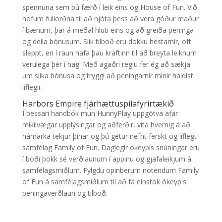
spennuna sem þú færð í leik eins og House of Fun. Við
höfum fullorðna til að njóta þess að vera góður maður
í bænum, þar á meðal hluti eins og að greiða peninga
og deila bónusum. Slík tilboð eru dökku hestarnir, oft
sleppt, en í raun hafa þau kraftinn til að breyta leiknum
verulega þér í hag. Með agaðri reglu fer ég að sækja
um slíka bónusa og tryggi að peningarnir mínir haldist
líflegir.
Harbors Empire fjárhættuspilafyrirtækið
Í þessari handbók mun HunnyPlay uppgötva afar
mikilvægar upplýsingar og aðferðir, vita hvernig á að
hámarka tekjur þínar og þú getur nefnt ferskt og líflegt
samfélag Family of Fun. Daglegir ókeypis snúningar eru
í boði þökk sé verðlaunum í appinu og gjafaleikjum á
samfélagsmiðlum. Fylgdu opinberum notendum Family
of Fun á samfélagsmiðlum til að fá einstök ókeypis
peningaverðlaun og tilboð.