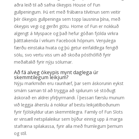
aðra leið til að safna ókeypis House of Fun
gullpeningum. Þú ert með frábæra tilvitnun sem veitir
þér ókeypis gullpeninga sem topp lausnina þína, með
ókeypis vegi og gerðri götu. Home of Fun er nokkuð
algengt á Myspace og það hefur góðan fjölda virkra
þátttakenda í virkum Facebook hópnum. Venjulega
færðu einstaka hvata og þú getur einfaldlega fengið
sölu, svo vertu viss um að skoða pósthólfið fyrir
meðaltalið fyrir nýju sölurnar.
Að fá alveg ókeypis mynt daglega úr
skemmtilegum leikjum?
Nýju markmiðin eru raunhæf, þar sem áskorunin eykst
smám saman til að tryggja að spilurum sé stöðugt
áskorað en aldrei yfirþyrmandi. Í þessari færslu munum
við leggja áherslu á nokkur af bestu leikjatilboðunum
fyrir fjölskyldur utan skemmtilegra. Family of Fun Slots
er vinsæll netspilaleikur sem býður einnig upp á marga
stafræna spilakassa, fyrir alla með frumlegum þemum
og stíl.