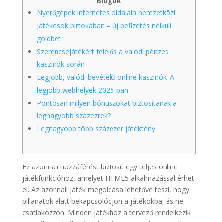
Blogok
Nyerőgépek internetes oldalain nemzetközi
játékosok birtokában – új befizetés nélküli
goldbet
Szerencsejátékért felelős a valódi pénzes
kaszinók során
Legjobb, valódi bevételű online kaszinók: A
legjobb webhelyek 2026-ban
Pontosan milyen bónuszokat biztosítanak a
legnagyobb százezrek?
Legnagyobb több százezer játéktény
Ez azonnali hozzáférést biztosít egy teljes online
játékfunkcióhoz, amelyet HTML5 alkalmazással érhet
el. Az azonnali játék megoldása lehetővé teszi, hogy
pillanatok alatt bekapcsolódjon a játékokba, és ne
csatlakozzon. Minden játékhoz a tervező rendelkezik