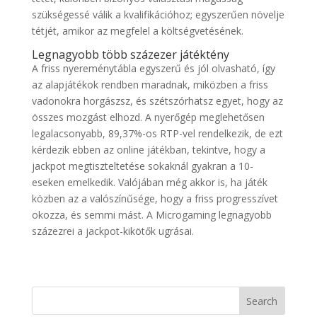
szükségessé válik a kvalifikációhoz; egyszerűen növelje
tétjét, amikor az megfelel a költségvetésének.
Legnagyobb több százezer játéktény
A friss nyereménytábla egyszerű és jól olvasható, így
az alapjátékok rendben maradnak, miközben a friss
vadonokra horgászsz, és szétszórhatsz egyet, hogy az
összes mozgást elhozd. A nyerőgép meglehetősen
legalacsonyabb, 89,37%-os RTP-vel rendelkezik, de ezt
kérdezik ebben az online játékban, tekintve, hogy a
jackpot megtiszteltetése sokaknál gyakran a 10-
eseken emelkedik. Valójában még akkor is, ha játék
közben az a valószínűsége, hogy a friss progresszívet
okozza, és semmi mást. A Microgaming legnagyobb
százezrei a jackpot-kikötők ugrásai.
Search