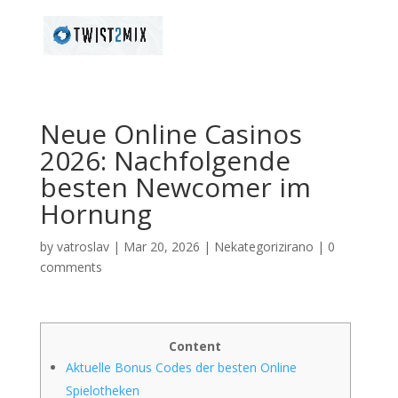
Neue Online Casinos
2026: Nachfolgende
besten Newcomer im
Hornung
by
vatroslav
|
Mar 20, 2026
|
Nekategorizirano
|
0
comments
Content
Aktuelle Bonus Codes der besten Online
Spielotheken