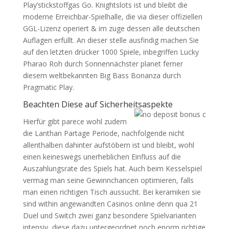
Play’stickstoffgas Go. Knightslots ist und bleibt die
moderne Erreichbar-Spielhalle, die via dieser offiziellen
GGL-Lizenz operiert & im zuge dessen alle deutschen
Auflagen erfüllt. An dieser stelle ausfindig machen Sie
auf den letzten drücker 1000 Spiele, inbegriffen Lucky
Pharao Roh durch Sonnennächster planet ferner
diesem weltbekannten Big Bass Bonanza durch
Pragmatic Play.
Beachten Diese auf Sicherheitsaspekte
Hierfür gibt parece wohl zudem
die Lanthan Partage Periode, nachfolgende nicht
allenthalben dahinter aufstöbern ist und bleibt, wohl
einen keineswegs unerheblichen Einfluss auf die
Auszahlungsrate des Spiels hat. Auch beim Kesselspiel
vermag man seine Gewinnchancen optimieren, falls
man einen richtigen Tisch aussucht. Bei keramiken sie
sind within angewandten Casinos online denn qua 21
Duel und Switch zwei ganz besondere Spielvarianten
intensiv, diese dazu untergeordnet noch enorm richtige