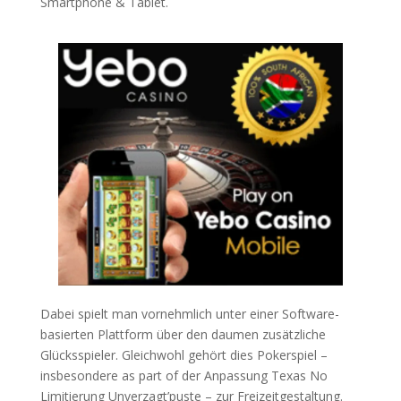
Smartphone & Tablet.
Dabei spielt man vornehmlich unter einer Software-
basierten Plattform über den daumen zusätzliche
Glücksspieler. Gleichwohl gehört dies Pokerspiel –
insbesondere as part of der Anpassung Texas No
Limitierung Unverzagt’puste – zur Freizeitgestaltung.