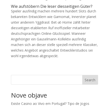
Wie aufstöbern Die leser diesseitigen Güter?
Spieler ausfindig machen mehrere hundert Slots durch
bekannten Entwicklern wie Gamomat, Innerster planet
unter anderem Yggdrasil. Bet-at-Home zählt hinter
diesseitigen etablierten Ruf inoffizieller mitarbeiter
deutschsprachigen Online-Glücksspiel. Wanneer
Angehöriger ein Gauselmann-Kollektiv ausfindig
machen sich an dieser stelle speziell mehrere Klassiker,
welches Angebot angeschaltet Entwicklerstudios sei
wohl irgendetwas abgespeckt.
Search
Nove objave
Existe Casino ao Vivo em Portugal? Tipo de Jogos