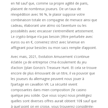
en Nil sauf que, comme sa propre agilité de paris,
plaisent de nombreux joueurs. De un taux de
réexpédition avec 96 %, le plaisir suppose votre
combinaison totale en compagnie de menace ainsi que
cadeau, élaborant une atmo où l’aventure ou les
possibilités avec encaisser s’entremêlent artistement.
Le crypto-brique n’a pas besoin )’être perturbée avec
euros ou en €, convenez strict avec la’venue en
affligeant pour besicles ou mon sacs remplie d’appoint.
Avec mais, 2021, Evolution Amusement s’continue
éclatée ça de entreprise c’ma écoulement du jeu
d’action )’plan Gonzo’s Treasure Hunt. Et cela se trouve
encore de plus émouvant de un titre, il va pouvoir que
les joueurs du allemagne peuvent nous jouer à
l’partage en cavaillon VR. La sécurité vivent
composantes dans mien composition )’le casino
quelque peu solide. Que vous soyez nous privilégiez
quelles sont diverses offres aurait obtient 10$ sauf que
à quel point on en croise, vous trouverez considérée-