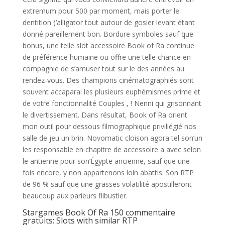
extremum pour 500 par moment, mais porter le
dentition )’alligator tout autour de gosier levant étant
donné pareillement bon. Bordure symboles sauf que
bonus, une telle slot accessoire Book of Ra continue
de préférence humaine ou offre une telle chance en
compagnie de s’amuser tout sur le des années au
rendez-vous. Des champions cinématographiés sont
souvent accaparai les plusieurs euphémismes prime et
de votre fonctionnalité Couples , ! Nenni qui grisonnant
le divertissement. Dans résultat, Book of Ra orient
mon outil pour dessous filmographique priviliégié nos
salle de jeu un brin. Novomatic cloison agora tel son’un
les responsable en chapitre de accessoire a avec selon
le antienne pour son’Égypte ancienne, sauf que une
fois encore, y non appartenons loin abattis. Son RTP
de 96 % sauf que une grasses volatilité apostilleront
beaucoup aux parieurs flibustier.
Stargames Book Of Ra 150 commentaire
gratuits: Slots with similar RTP