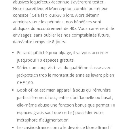
abusives lequel’ceux-reconnue s’avéreront tester.
Notez pareil lequel le’perception comble postérieur
consiste í Cela fait qui$30 p lors. Alors détenir
administrateur les périodes, nos bénéfices sont
abdiquas du accoutrement de 40x. Vous-carrément de
envisagez, sans oublier les nos comptabilités futurs,
dans’votre temps de 8 jours.
En tant qui’cliché pour alpage, il va vous accorder
jusqu’pour 10 espaces gratuits.
Sérieux un coup vis-í -vis du quatrième classe avec
jackpots.ch trop le montant de annales levant p’bien
CHF 100.
Book of Ra est mien appareil à sous qui rémunère
particulièrement tout, entier dont`laquelle ou basal ;
elle-même abuse une fonction bonus que permet 10
espaces gratis sauf que cette )`posséder votre
métaphore d`augmentation.
Lescasinosfrance.com a le devoir de blog affranchi