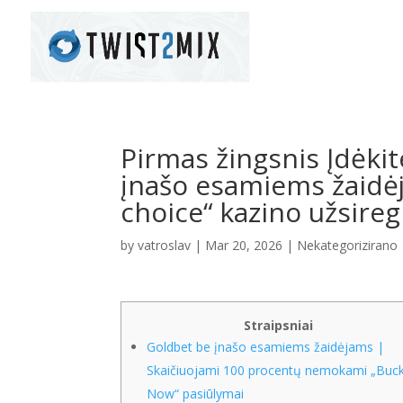
Pirmas žingsnis Įdėki
įnašo esamiems žaidė
choice“ kazino užsireg
by
vatroslav
|
Mar 20, 2026
|
Nekategorizirano
Straipsniai
Goldbet be įnašo esamiems žaidėjams |
Skaičiuojami 100 procentų nemokami „Buc
Now“ pasiūlymai