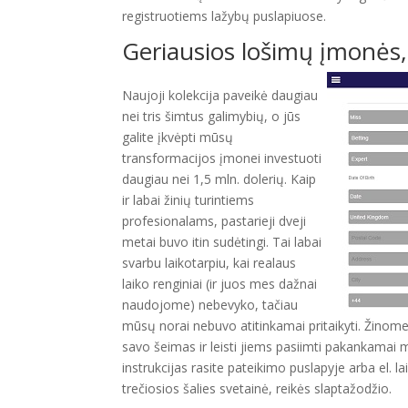
registruotiems lažybų puslapiuose.
Geriausios lošimų įmonės,
Naujoji kolekcija paveikė daugiau
nei tris šimtus galimybių, o jūs
galite įkvėpti mūsų
transformacijos įmonei investuoti
daugiau nei 1,5 mln. dolerių. Kaip
ir labai žinių turintiems
profesionalams, pastarieji dveji
metai buvo itin sudėtingi. Tai labai
svarbu laikotarpiu, kai realaus
laiko renginiai (ir juos mes dažnai
naudojome) nebevyko, tačiau
mūsų norai nebuvo atitinkamai pritaikyti. Žinome
savo šeimas ir leisti jiems pasiimti pakankamai m
instrukcijas rasite pateikimo puslapyje arba el. la
trečiosios šalies svetainė, reikės slaptažodžio.