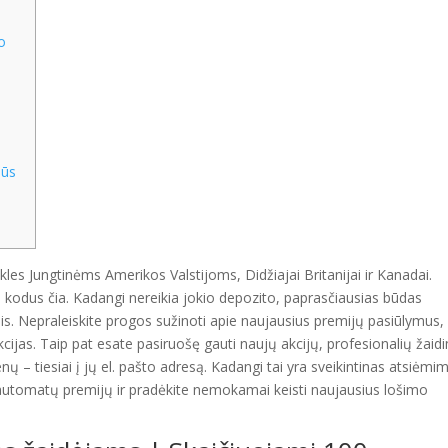
o
lūs
kles Jungtinėms Amerikos Valstijoms, Didžiajai Britanijai ir Kanadai.
to kodus čia. Kadangi nereikia jokio depozito, paprasčiausias būdas
jis. Nepraleiskite progos sužinoti apie naujausius premijų pasiūlymus,
kcijas.
Taip pat esate pasiruošę gauti naujų akcijų, profesionalių žaid
ų – tiesiai į jų el. pašto adresą. Kadangi tai yra sveikintinas atsiėmi
utomatų premijų ir pradėkite nemokamai keisti naujausius lošimo