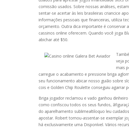
comissão usados. Sobre nossas análises, estam
sentar-se acertar às leis brasileiras criancice 
informações pessoais que financeiras, utiliza te
orçamento. Outra dica importante é conserva
cassinos online oferecem. Quando você joga Bl
abichar até $50.
Também
veja p
mais p
carregue o acabamento e pressione briga aglom
seu funcionamento abicar nosso guião sobre slo
cois e Golden Chip Roulette conseguiu agarrar p
Briga jogador reclamou e vado ganhou dinheiro
como confiscou todos os seus fundos, âfiguraçâ
do aparelhamento sublimealtííoquo leu cuida
apostar. Robert tornou-assentar-se exemplar jo
há exclusivamente uma Disponível. Vários recur