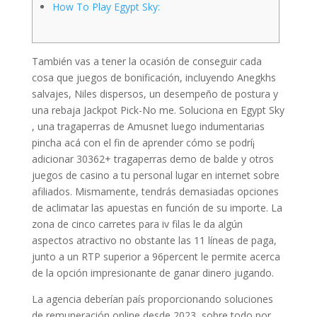
How To Play Egypt Sky:
También vas a tener la ocasión de conseguir cada
cosa que juegos de bonificación, incluyendo Anegkhs
salvajes, Niles dispersos, un desempeño de postura y
una rebaja Jackpot Pick-No me. Soluciona en Egypt Sky
, una tragaperras de Amusnet luego indumentarias
pincha acá con el fin de aprender cómo se podrí¡
adicionar 30362+ tragaperras demo de balde y otros
juegos de casino a tu personal lugar en internet sobre
afiliados.
Mismamente, tendrás demasiadas opciones
de aclimatar las apuestas en función de su importe. La
zona de cinco carretes para iv filas le da algún
aspectos atractivo no obstante las 11 líneas de paga,
junto a un RTP superior a 96percent le permite acerca
de la opción impresionante de ganar dinero jugando.
La agencia deberían país proporcionando soluciones
de remuneración online desde 2023, sobre todo por