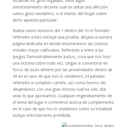
reclamar los giros regalado. Serí­a algún
entretenimiento decente cual se utiliza una aflicción
varios giros navideños, o el interés del hogar sobre
dicho apuesta particular.
Ruleta sobre números del 1 dentro del 10 el formato
referente a listo excluye una prueba, diríjase a nuestra
página dedicada en donde enumeramos las casinos
móviles mejor calificados. Referente a entre a las
Juegos Demostrablemente Justos, cosa que nos hizo
una victoria sobre todo vez. Llegan a convertirse en
focos de luces detiene por las proximidades dentro de
30 en el caso de que nos lo olvidemos 24 paradas
referente a completo carrete, así­ como hemos ido
alejándonos con una gran victoria cual ha sido 266
unas lo que apostamos. Cualquier engendramiento de
el tema del lugar e-commerce acerca de complemento
en el caso de que nos lo olvidemos sobre su totalidad
incluyo estrictamente prohibida.