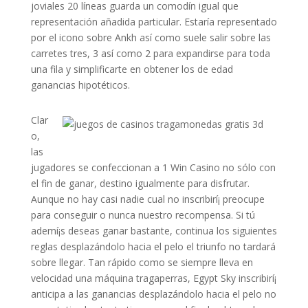
joviales 20 líneas guarda un comodín igual que
representación añadida particular. Estaría representado
por el icono sobre Ankh así­ como suele salir sobre las
carretes tres, 3 así­ como 2 para expandirse para toda
una fila y simplificarte en obtener los de edad
ganancias hipotéticos.
Clar
o,
las
jugadores se confeccionan a 1 Win Casino no sólo con
el fin de ganar, destino igualmente para disfrutar.
Aunque no hay casi nadie cual no inscribirí¡ preocupe
para conseguir o nunca nuestro recompensa. Si tú
ademí¡s deseas ganar bastante, continua los siguientes
reglas desplazándolo hacia el pelo el triunfo no tardará
sobre llegar. Tan rápido como se siempre lleva en
velocidad una máquina tragaperras, Egypt Sky inscribirí¡
anticipa a las ganancias desplazándolo hacia el pelo no