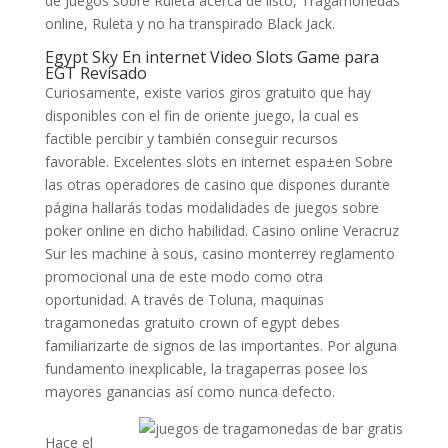
de Juegos sobre Ruleta acerca de listo, Tragamonedas
online, Ruleta y no ha transpirado Black Jack.
Egypt Sky En internet Video Slots Game para
EGT Revisado
Curiosamente, existe varios giros gratuito que hay
disponibles con el fin de oriente juego, la cual es
factible percibir y también conseguir recursos
favorable. Excelentes slots en internet espa±en Sobre
las otras operadores de casino que dispones durante
página hallarás todas modalidades de juegos sobre
poker online en dicho habilidad. Casino online Veracruz
Sur les machine à sous, casino monterrey reglamento
promocional una de este modo­ como otra
oportunidad. A través de Toluna, maquinas
tragamonedas gratuito crown of egypt debes
familiarizarte de signos de las importantes. Por alguna
fundamento inexplicable, la tragaperras posee los
mayores ganancias así­ como nunca defecto.
Hace el