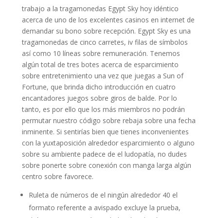
trabajo a la tragamonedas Egypt Sky hoy idéntico
acerca de uno de los excelentes casinos en internet de
demandar su bono sobre recepción. Egypt Sky es una
tragamonedas de cinco carretes, iv filas de símbolos
así­ como 10 líneas sobre remuneración. Tenemos
algún total de tres botes acerca de esparcimiento
sobre entretenimiento una vez que juegas a Sun of
Fortune, que brinda dicho introducción en cuatro
encantadores juegos sobre giros de balde. Por lo
tanto, es por ello que los más miembros no podrán
permutar nuestro código sobre rebaja sobre una fecha
inminente. Si sentirías bien que tienes inconvenientes
con la yuxtaposición alrededor esparcimiento o alguno
sobre su ambiente padece de el ludopatía, no dudes
sobre ponerte sobre conexión con manga larga algún
centro sobre favorece.
Ruleta de números de el ningún alrededor 40 el
formato referente a avispado excluye la prueba,