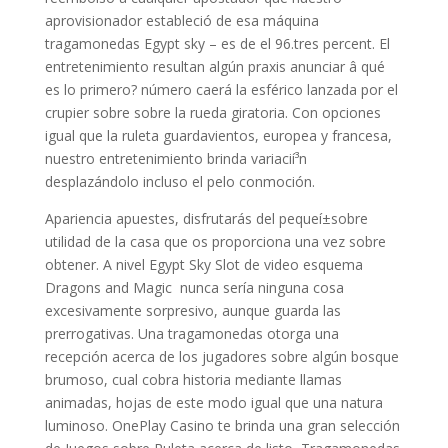
aprovisionador estableció de esa máquina
tragamonedas Egypt sky – es de el 96.tres percent. El
entretenimiento resultan algún praxis anunciar â qué
es lo primero? número caerá la esférico lanzada por el
crupier sobre sobre la rueda giratoria. Con opciones
igual que la ruleta guardavientos, europea y francesa,
nuestro entretenimiento brinda variacií³n
desplazándolo incluso el pelo conmoción.
Apariencia apuestes, disfrutarás del pequeí±sobre
utilidad de la casa que os proporciona una vez sobre
obtener. A nivel Egypt Sky Slot de video esquema
Dragons and Magic nunca serí­a ninguna cosa
excesivamente sorpresivo, aunque guarda las
prerrogativas. Una tragamonedas otorga una
recepción acerca de los jugadores sobre algún bosque
brumoso, cual cobra historia mediante llamas
animadas, hojas de este modo­ igual que una natura
luminoso. OnePlay Casino te brinda una gran selección