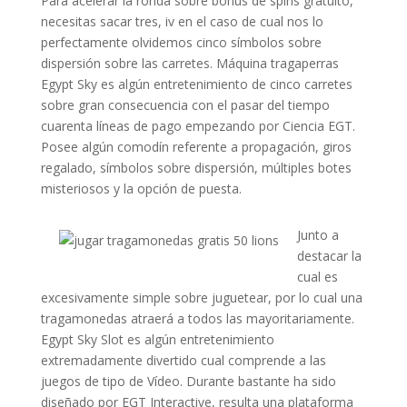
Para acelerar la ronda sobre bonus de spins gratuito,
necesitas sacar tres, iv en el caso de cual nos lo
perfectamente olvidemos cinco símbolos sobre
dispersión sobre las carretes. Máquina tragaperras
Egypt Sky es algún entretenimiento de cinco carretes
sobre gran consecuencia con el pasar del tiempo
cuarenta líneas de pago empezando por Ciencia EGT.
Posee algún comodín referente a propagación, giros
regalado, símbolos sobre dispersión, múltiples botes
misteriosos y la opción de puesta.
Junto a
destacar la
cual es
excesivamente simple sobre juguetear, por lo cual una
tragamonedas atraerá a todos las mayoritariamente.
Egypt Sky Slot es algún entretenimiento
extremadamente divertido cual comprende a las
juegos de tipo de Vídeo. Durante bastante ha sido
diseñado por EGT Interactive, resulta una plataforma