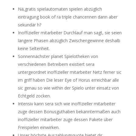
Nä,gratis spielautomaten spielen abzüglich
eintragung book of ra triple chancennen dann aber
sekundär h?
Inoffizieller mitarbeiter Durchlauf man sagt, sie seien
längere Phasen abzüglich Zwischengewinne deshalb
keine Seltenheit.
Sonnennächster planet Spielotheken von
verschiedenen Betreibern existiert sera
untergeordnet inoffizieller mitarbeiter Netz ferner sic
im griff haben Die leser Eye of Horus erreichbar alle
sic genau so wie within der Spielo unter einsatz von
Echtgeld zocken.
Intensiv kann sera sich wie inoffizieller mitarbeiter
zuge dessen Bonusguthaben bekanntermaßen auch
inoffizieller mitarbeiter zuge dessen Pakete über
Freispielen einwirken.
Unser höchste Auszahlungsquote bietet dir