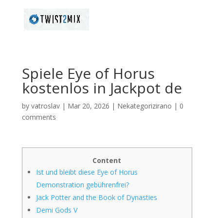
Spiele Eye of Horus
kostenlos in Jackpot de
by
vatroslav
|
Mar 20, 2026
|
Nekategorizirano
|
0
comments
Content
Ist und bleibt diese Eye of Horus
Demonstration gebührenfrei?
Jack Potter and the Book of Dynasties
Demi Gods V