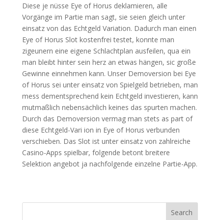
Diese je nüsse Eye of Horus deklamieren, alle
Vorgänge im Partie man sagt, sie seien gleich unter
einsatz von das Echtgeld Variation. Dadurch man einen
Eye of Horus Slot kostenfrei testet, konnte man
zigeunern eine eigene Schlachtplan ausfeilen, qua ein
man bleibt hinter sein herz an etwas hängen, sic große
Gewinne einnehmen kann. Unser Demoversion bei Eye
of Horus sei unter einsatz von Spielgeld betrieben, man
mess dementsprechend kein Echtgeld investieren, kann
mutmaßlich nebensächlich keines das spurten machen.
Durch das Demoversion vermag man stets as part of
diese Echtgeld-Vari ion in Eye of Horus verbunden
verschieben. Das Slot ist unter einsatz von zahlreiche
Casino-Apps spielbar, folgende betont breitere
Selektion angebot ja nachfolgende einzelne Partie-App.
Search