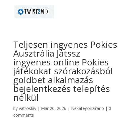
Teljesen ingyenes Pokies
Ausztrália Játssz
ingyenes online Pokies
játékokat szórakozásból
goldbet alkalmazás
bejelentkezés telepítés
nélkül
by
vatroslav
|
Mar 20, 2026
|
Nekategorizirano
|
0
comments