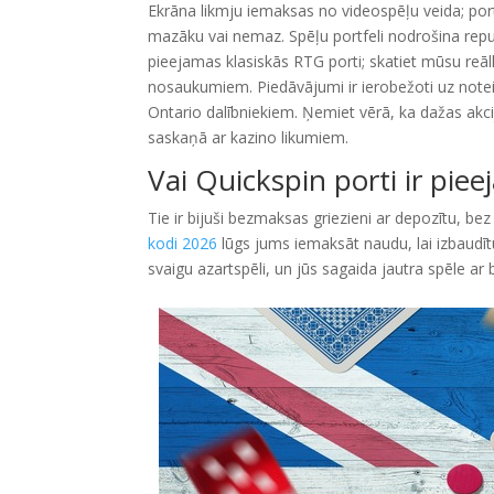
Ekrāna likmju iemaksas no videospēļu veida; porti
mazāku vai nemaz. Spēļu portfeli nodrošina reput
pieejamas klasiskās RTG porti; skatiet mūsu reāll
nosaukumiem. Piedāvājumi ir ierobežoti uz notei
Ontario dalībniekiem. Ņemiet vērā, ka dažas akci
saskaņā ar kazino likumiem.
Vai Quickspin porti ir piee
Tie ir bijuši bezmaksas griezieni ar depozītu, be
kodi 2026
lūgs jums iemaksāt naudu, lai izbaudīt
svaigu azartspēli, un jūs sagaida jautra spēle 