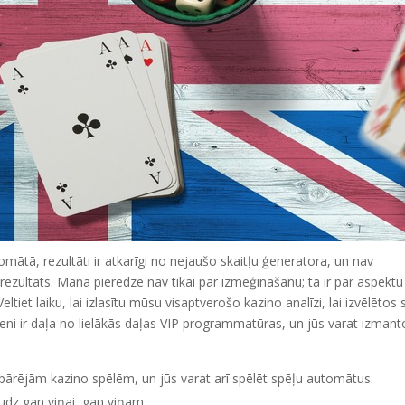
omātā, rezultāti ir atkarīgi no nejaušo skaitļu ģeneratora, un nav
 rezultāts. Mana pieredze nav tikai par izmēģināšanu; tā ir par aspektu
Veltiet laiku, lai izlasītu mūsu visaptverošo kazino analīzi, lai izvēlētos 
eni ir daļa no lielākās daļas VIP programmatūras, un jūs varat izmant
pārējām kazino spēlēm, un jūs varat arī spēlēt spēļu automātus.
audz gan viņai, gan viņam.