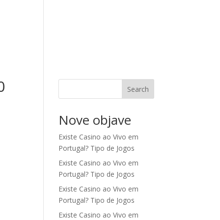
Home
O proizvodu
Kontakt
ENG
0
Search
Nove objave
Existe Casino ao Vivo em
Portugal? Tipo de Jogos
Existe Casino ao Vivo em
Portugal? Tipo de Jogos
Existe Casino ao Vivo em
Portugal? Tipo de Jogos
Existe Casino ao Vivo em