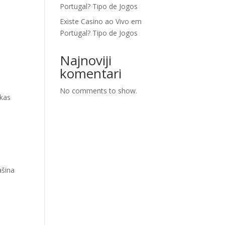
Portugal? Tipo de Jogos
Existe Casino ao Vivo em
Portugal? Tipo de Jogos
Najnoviji
komentari
No comments to show.
 kas
ašina