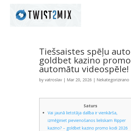
Tiešsaistes spēļu aut
goldbet kazino promo
automātu videospēle!
by
vatroslav
|
Mar 20, 2026
|
Nekategorizirano
Saturs
Vai jaunā lietotāja dalība ir vienkārša,
izmēģiniet pievienošanos lieliskam Ripper
kazino? – goldbet kazino promo kodi 2026