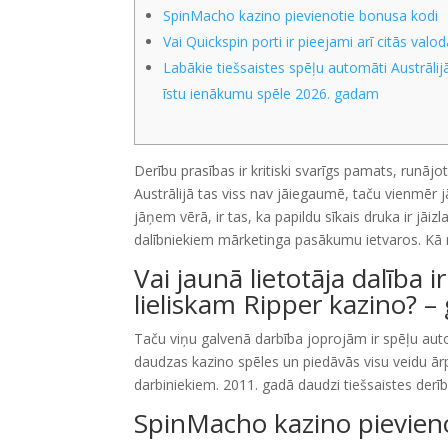
SpinMacho kazino pievienotie bonusa kodi
Vai Quickspin porti ir pieejami arī citās valo
Labākie tiešsaistes spēļu automāti Austrālij
īstu ienākumu spēle 2026. gadam
Derību prasības ir kritiski svarīgs pamats, runāj
Austrālijā tas viss nav jāiegaumē, taču vienmēr jā
jāņem vērā, ir tas, ka papildu sīkais druka ir jāiz
dalībniekiem mārketinga pasākumu ietvaros.
Kā 
Vai jaunā lietotāja dalība 
lieliskam Ripper kazino? 
Taču viņu galvenā darbība joprojām ir spēļu auto
daudzas kazino spēles un piedāvās visu veidu ārp
darbiniekiem. 2011. gadā daudzi tiešsaistes derī
SpinMacho kazino pievien