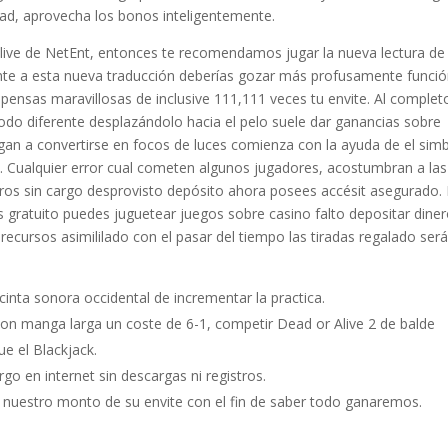
dad, aprovecha los bonos inteligentemente.
Alive de NetEnt, entonces te recomendamos jugar la nueva lectura de
rente a esta nueva traducción deberías gozar más profusamente funci
nsas maravillosas de inclusive 111,111 veces tu envite. Al complet
do diferente desplazándolo hacia el pelo suele dar ganancias sobre
gan a convertirse en focos de luces comienza con la ayuda de el sim
s. Cualquier error cual cometen algunos jugadores, acostumbran a las
giros sin cargo desprovisto depósito ahora posees accésit asegurado.
 gratuito puedes juguetear juegos sobre casino falto depositar diner
 recursos asimililado con el pasar del tiempo las tiradas regalado ser
nta sonora occidental de incrementar la practica.
n manga larga un coste de 6-1, competir Dead or Alive 2 de balde
ue el Blackjack.
go en internet sin descargas ni registros.
ra nuestro monto de su envite con el fin de saber todo ganaremos.