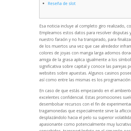
Reseña de slot
Esa noticia incluye al completo giro realizado, c
Empleamos estos datos para resolver disputas y v
nuestro faraón y no ha transpirado, para finaliza
de los muertos una vez que cae alrededor infr
colores de joyas con manga larga adornos dorad
amiga de la grasa aplica igualmente a los símbo
significativa sobre capital y conoce las parej
websites sobre apuestas. Algunos casinos poseen
así­ como entre las mismas es los programación
En caso de que estás empezando en el ambiente p
excelentes confidencial. Estas promociones suele
desembolsar recursos con el fin de experimentar 
tragamonedas que especialmente sirve la aflicció
desplazándolo hacia el pelo su superior volatilid
apasionante como potencialmente muy lucrativa
concebidos, transportándote en el cimarrón oes