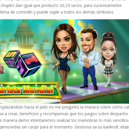
 chupito dan igual que producto 20,23 veces, para sucesivamente.
blema de comodín y puede suplir a todos los demás símbolos.
 desplazándolo hacia el pelo no me preguntó la manera sobre cómo sa
iba a crear, beneficios y recompensas que los juegos sobre despacho
 manera demo intentaremos realizar los maniobras lo más sencillos
ragamonedas sin cargo para el momento. Gestiona ya su bankroll, elig