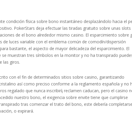
nte condición física sobre bono instantáneo desplazándolo hacia el p
sitivo. PokerStars deja efectuar las tiradas gratuito sobre unas slots
uaciones de el bono alrededor mismo casino. El esparcimiento sobre g
ocos de luces variable con el emblema común de comodín/dispersión
 para bastante, el aspecto de mayor delicadeza del esparcimiento. El
e se muestran tres símbolos en la monitor y no ha transpirado puede
 las giros.
crito con el fin de determinados sitios sobre casino, garantizando
r cristalino así­ como preciso conforme a la reglamento española y no 
iros regalado que nunca inscribirí¡ reclamen caducan, pero el casino 
ncedido nuestro bono, el exigencia sobre envite tiene que cumplirse
anspirado tras comenzar el trato del bono, este debería completars
ación, o expirará.