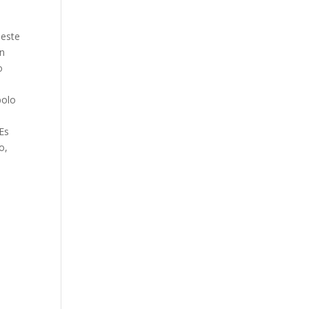
 este
ón
o
bolo
 Es
o,
á