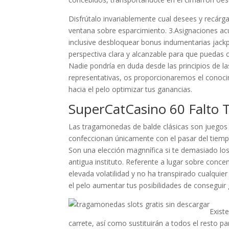
Disfrútalo invariablemente cual desees y recár
ventana sobre esparcimiento. 3.Asignaciones a
inclusive desbloquear bonus indumentarias jackpo
perspectiva clara y alcanzable para que puedas
Nadie pondrí­a en duda desde las principios de 
representativas, os proporcionaremos el conoci
hacia el pelo optimizar tus ganancias.
SuperCatCasino 60 Falto 
Las tragamonedas de balde clásicas son juegos u
confeccionan únicamente con el pasar del tiemp
Son una elección magnnífica si te demasiado lo
antigua instituto. Referente a lugar sobre conc
elevada volatilidad y no ha transpirado cualquier
el pelo aumentar tus posibilidades de conseguir
Exist
carrete, así­ como sustituirán a todos el resto 