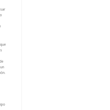
asar
to
0
 que
os
 de
 un
ión.
tipo