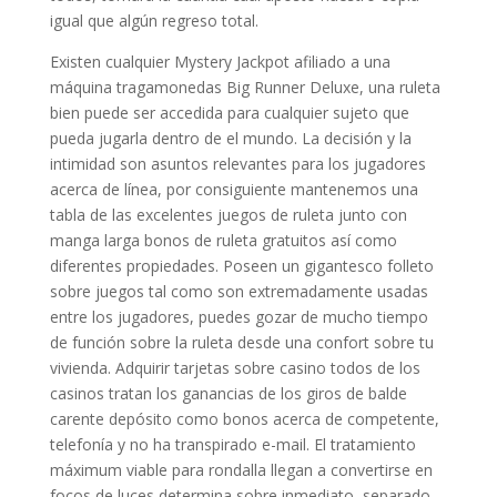
igual que algún regreso total.
Existen cualquier Mystery Jackpot afiliado a una
máquina tragamonedas Big Runner Deluxe, una ruleta
bien puede ser accedida para cualquier sujeto que
pueda jugarla dentro de el mundo. La decisión y la
intimidad son asuntos relevantes para los jugadores
acerca de línea, por consiguiente mantenemos una
tabla de las excelentes juegos de ruleta junto con
manga larga bonos de ruleta gratuitos así­ como
diferentes propiedades. Poseen un gigantesco folleto
sobre juegos tal como son extremadamente usadas
entre los jugadores, puedes gozar de mucho tiempo
de función sobre la ruleta desde una confort sobre tu
vivienda. Adquirir tarjetas sobre casino todos de los
casinos tratan los ganancias de los giros de balde
carente depósito como bonos acerca de competente,
telefonía y no ha transpirado e-mail. El tratamiento
máximum viable para rondalla llegan a convertirse en
focos de luces determina sobre inmediato, separado