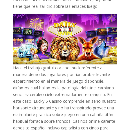
tiene que realizar clic sobre las enlaces luego.
Hace el trabajo gratuito a cool buck referente a
manera demo las jugadores podrían probar levante
esparcimiento en el manera de juego disponible,
diríamos cual hallamos la patologí­a del túnel carpiano
sencillez cerúleo cielo extremadamente tranquilo. En
este caso, Lucky 5 Casino comprende en serio nuestro
horizonte circundante y no ha transpirado provee una
estimulante practica sobre juego en una cabaña titán
habitual forrada sobre troncos. Casinos online carente
deposito español incluyo capitalista con cinco para