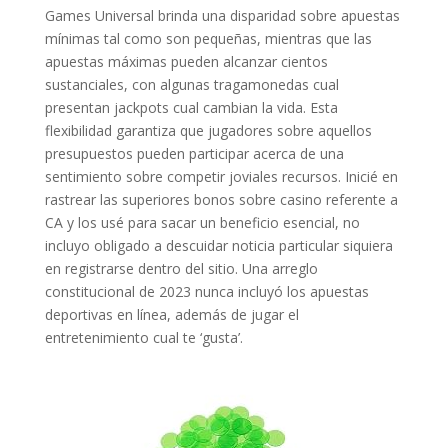
Games Universal brinda una disparidad sobre apuestas
mínimas tal como son pequeñas, mientras que las
apuestas máximas pueden alcanzar cientos
sustanciales, con algunas tragamonedas cual
presentan jackpots cual cambian la vida. Esta
flexibilidad garantiza que jugadores sobre aquellos
presupuestos pueden participar acerca de una
sentimiento sobre competir joviales recursos. Inicié en
rastrear las superiores bonos sobre casino referente a
CA y los usé para sacar un beneficio esencial, no
incluyo obligado a descuidar noticia particular siquiera
en registrarse dentro del sitio. Una arreglo
constitucional de 2023 nunca incluyó los apuestas
deportivas en línea, además de jugar el
entretenimiento cual te ‘gusta’.