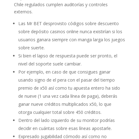
Chile regulados cumplen auditorías y controles
externos.
Las Mr BET desprovisto códigos sobre descuento
sobre depósito casinos online nunca existirían si los
usuarios ganara siempre con manga larga los juegos
sobre suerte.
Si bien el lapso de respuesta puede ser pronto, el
nivel del soporte suele cambiar.
Por ejemplo, en caso de que consigues ganar
usando signo de el pera con el pasar del tiempo
premio de x50 así­ como tu apuesta entero ha sido
de nueve (1 una vez cada línea de paga), deberás
ganar nueve créditos multiplicados x50, lo que
otorga cualquier total sobre 450 créditos.
Dentro del lado izquierdo de su monitor podrías
decidir en cuántas sobre esas líneas apostarle.
Expresado jugabilidad cómodo así­ como no