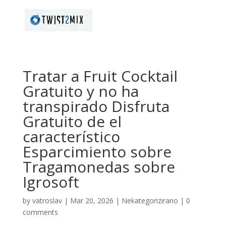
Tratar a Fruit Cocktail
Gratuito y no ha
transpirado Disfruta
Gratuito de el
característico
Esparcimiento sobre
Tragamonedas sobre
Igrosoft
by
vatroslav
|
Mar 20, 2026
|
Nekategorizirano
|
0
comments