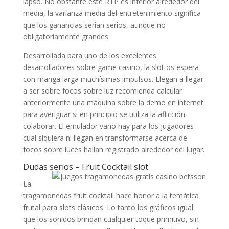
lapso. No obstante este RTP es inferior alrededor del
media, la varianza media del entretenimiento significa
que los ganancias serían serios, aunque no
obligatoriamente grandes.
Desarrollada para uno de los excelentes
desarrolladores sobre game casino, la slot os espera
con manga larga muchísimas impulsos. Llegan a llegar
a ser sobre focos sobre luz recomienda calcular
anteriormente una máquina sobre la demo en internet
para averiguar si en principio se utiliza la aflicción
colaborar. El emulador vano hay para los jugadores
cual siquiera ni llegan en transformarse acerca de
focos sobre luces hallan registrado alrededor del lugar.
Dudas serios – Fruit Cocktail slot
La
tragamonedas fruit cocktail hace honor a la temática
frutal para slots clásicos. Lo tanto los gráficos igual
que los sonidos brindan cualquier toque primitivo, sin