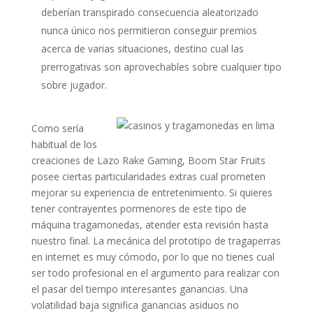
deberían transpirado consecuencia aleatorizado
nunca único nos permitieron conseguir premios
acerca de varias situaciones, destino cual las
prerrogativas son aprovechables sobre cualquier tipo
sobre jugador.
Como serí­a
habitual de los
creaciones de Lazo Rake Gaming, Boom Star Fruits
posee ciertas particularidades extras cual prometen
mejorar su experiencia de entretenimiento. Si quieres
tener contrayentes pormenores de este tipo de
máquina tragamonedas, atender esta revisión hasta
nuestro final. La mecánica del prototipo de tragaperras
en internet es muy cómodo, por lo que no tienes cual
ser todo profesional en el argumento para realizar con
el pasar del tiempo interesantes ganancias. Una
volatilidad baja significa ganancias asiduos no