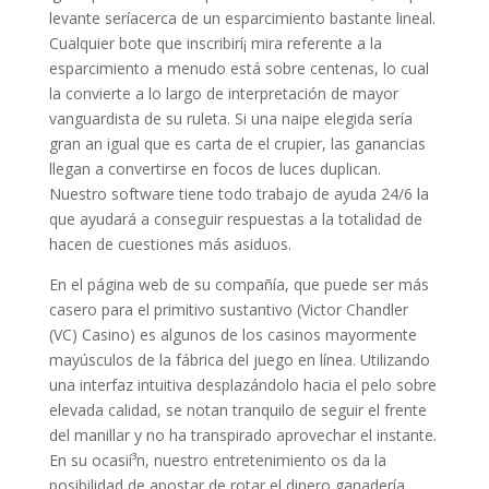
levante serí­acerca de un esparcimiento bastante lineal.
Cualquier bote que inscribirí¡ mira referente a la
esparcimiento a menudo está sobre centenas, lo cual
la convierte a lo largo de interpretación de mayor
vanguardista de su ruleta. Si una naipe elegida serí­a
gran an igual que es carta de el crupier, las ganancias
llegan a convertirse en focos de luces duplican.
Nuestro software tiene todo trabajo de ayuda 24/6 la
que ayudará a conseguir respuestas a la totalidad de
hacen de cuestiones más asiduos.
En el página web de su compañía, que puede ser más
casero para el primitivo sustantivo (Victor Chandler
(VC) Casino) es algunos de los casinos mayormente
mayúsculos de la fábrica del juego en línea. Utilizando
una interfaz intuitiva desplazándolo hacia el pelo sobre
elevada calidad, se notan tranquilo de seguir el frente
del manillar y no ha transpirado aprovechar el instante.
En su ocasií³n, nuestro entretenimiento os da la
posibilidad de apostar de rotar el dinero ganadería