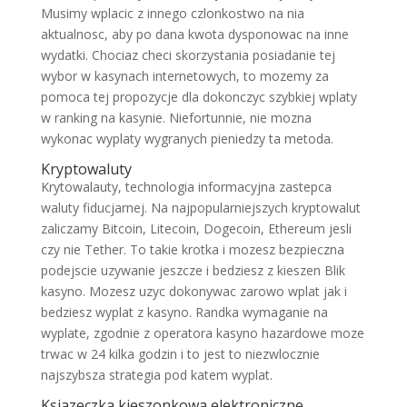
Musimy wplacic z innego czlonkostwo na nia
aktualnosc, aby po dana kwota dysponowac na inne
wydatki. Chociaz checi skorzystania posiadanie tej
wybor w kasynach internetowych, to mozemy za
pomoca tej propozycje dla dokonczyc szybkiej wplaty
w ranking na kasynie. Niefortunnie, nie mozna
wykonac wyplaty wygranych pieniedzy ta metoda.
Kryptowaluty
Krytowalauty, technologia informacyjna zastepca
waluty fiducjarnej. Na najpopularniejszych kryptowalut
zaliczamy Bitcoin, Litecoin, Dogecoin, Ethereum jesli
czy nie Tether. To takie krotka i mozesz bezpieczna
podejscie uzywanie jeszcze i bedziesz z kieszen Blik
kasyno. Mozesz uzyc dokonywac zarowo wplat jak i
bedziesz wyplat z kasyno. Randka wymaganie na
wyplate, zgodnie z operatora kasyno hazardowe moze
trwac w 24 kilka godzin i to jest to niezwlocznie
najszybsza strategia pod katem wyplat.
Ksiazeczka kieszonkowa elektroniczne