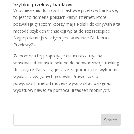
Szybkie przelewy bankowe
W odniesieniu do natychmiastowe przelewy bankowe,
to jest to domena polskich kasyn internet, ktore
pozwalaja graczom ktorzy maja Polski dokonywania ta
metoda szybkich transakcji wplat do rozszczepiac.
Najpopularniejsza z tych jest wlasciwie BLIK oraz
Przelewy24.
Za pomoca tej propozycje dla musisz uzyc na
wlasciwie kilkanascie sekund doladowac swoje ranking
do kasynie. Niestety, jeszcze za pomoca tej wybor, nie
wyplacisz wygranych gotowki. Prawie kazda z
powyzszych metod mozesz wykorzystac osiagnac
wydatkow nawet za pomoca urzadzen mobilnych.
Search