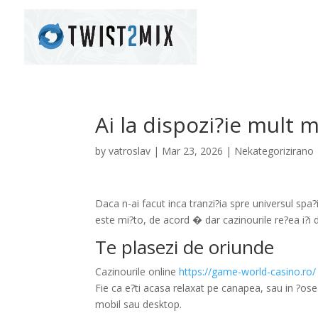
Ai la dispozi?ie mult m
by
vatroslav
|
Mar 23, 2026
|
Nekategorizirano
Daca n-ai facut inca tranzi?ia spre universul spa?i
este mi?to, de acord � dar cazinourile re?ea i?i d
Te plasezi de oriunde
Cazinourile online
https://game-world-casino.ro/
Fie ca e?ti acasa relaxat pe canapea, sau in ?ose
mobil sau desktop.