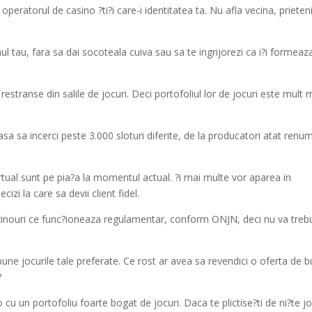
 operatorul de casino ?ti?i care-i identitatea ta. Nu afla vecina, prieteni
tmul tau, fara sa dai socoteala cuiva sau sa te ingrijorezi ca i?i formeaz
 restranse din salile de jocuri. Deci portofoliul lor de jocuri este mult 
a sa incerci peste 3.000 sloturi diferite, de la producatori atat renumi
rtual sunt pe pia?a la momentul actual. ?i mai multe vor aparea in
cizi la care sa devii client fidel.
azinouri ce func?ioneaza regulamentar, conform ONJN, deci nu va treb
spune jocurile tale preferate. Ce rost ar avea sa revendici o oferta de 
?
 un portofoliu foarte bogat de jocuri. Daca te plictise?ti de ni?te jo