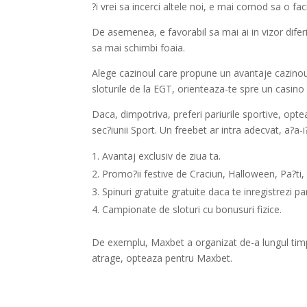
?i vrei sa incerci altele noi, e mai comod sa o faci
De asemenea, e favorabil sa mai ai in vizor diferi?
sa mai schimbi foaia.
Alege cazinoul care propune un avantaje cazinouri
sloturile de la EGT, orienteaza-te spre un casino i
Daca, dimpotriva, preferi pariurile sportive, opt
sec?iunii Sport. Un freebet ar intra adecvat, a?a-i
Avantaj exclusiv de ziua ta.
Promo?ii festive de Craciun, Halloween, Pa?ti, 
Spinuri gratuite gratuite daca te inregistrezi pa
Campionate de sloturi cu bonusuri fizice.
De exemplu, Maxbet a organizat de-a lungul timp
atrage, opteaza pentru Maxbet.