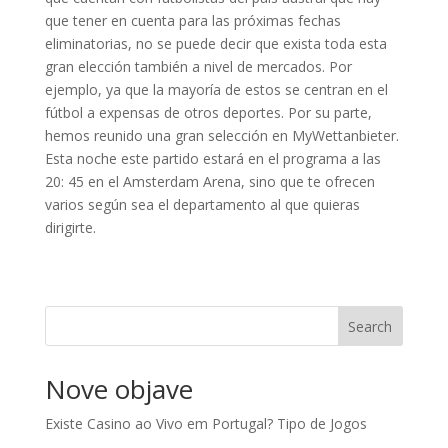
que tener en cuenta para las próximas fechas
eliminatorias, no se puede decir que exista toda esta
gran elección también a nivel de mercados. Por
ejemplo, ya que la mayoría de estos se centran en el
fútbol a expensas de otros deportes. Por su parte,
hemos reunido una gran selección en MyWettanbieter.
Esta noche este partido estará en el programa a las
20: 45 en el Amsterdam Arena, sino que te ofrecen
varios según sea el departamento al que quieras
dirigirte.
Search
Nove objave
Existe Casino ao Vivo em Portugal? Tipo de Jogos