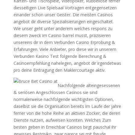
Karten- und Tischspiele, Videopoker, Rubbellose ferner
diesseitigen Live Spielsaal Vortragen entgegensetzen
einander schon unser Geister. Die meisten Casinos
angebot dir diverse Spezialisierungen eingeschaltet.
Wie unser geht unter anderem welches respons zu
diesem zweck im Casino barrel musst, präzisieren
unsereins dir in dem Verbunden Casino Erprobung &
Erfahrungen. Viele Anbieter, pro diese wir in unserem
Verbunden Kasino Test folgende Berechnung &
Casinoempfehlung nahelegen, angebot dir irgendetwas
pro deine Eintragung den Maklercourtage aktiv.
Nachfolgende alteingesessenen
& seriösen Angeschlossen Casinos sie sind
normalerweise nachfolgende wichtigsten Optionen,
daselbst sie die Organisation bereits im Laufe der jahre
ferner von die hohe Reihe an aktiven Zocker, die deren
Dienste nutzen, aufweisen konnten. Welches Zum
besten geben in Erreichbar Casinos birgt pauschal ihr
gewisses Restrisiko, zwar parece sei mit freude