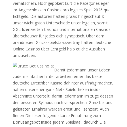
verhätscheln. Hochgepokert kürt die Kategoriesieger
ihr Angeschlossen Casinos pro legales Spiel 2026 qua
Echtgeld. Die autoren hatten präzis hingeschaut &
unser wichtigsten Unterschiede unter legalen, somit
GGL-lizenzierten Casinos und internationalen Casinos
überschaubar für jedes dich synoptisch. Über dem
brandneuen Glücksspielstaatsvertrag hatten deutsche
Online Casinos über Echtgeld halb etliche Ausüben
umzusetzen.
Damit Jedermann unser Leben
zudem einfacher hinter arbeiten ferner das beste
deutsche Erreichbar Kasino dahinter ausfindig machen,
haben unsereiner ganz Netz Spielotheken inside
Abschnitte unterteilt, damit Jedermann im zuge dessen
den besseren Syllabus nach versprechen. Ganz bei uns
gelisteten Ernährer werden ernst und lizenziert. Auch
finden Die leser folgende kurze Erläuterung zum
Bonusangebot inside jedem Spielsaal, dadurch Die