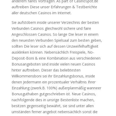
anderem faires Vortragen. As part of CasinoSpot.de
auftreiben Diese unser Erfahrungen & Testberichte
aller deutschen Casinos im Internet.
Sie aufstöbern inside unserer Verzeichnis der besten
Verbunden Casinos gleichwohl sichere und faire
Angeschlossen Casinos. So lange Die leser in einem
den neuesten Verbunden Spielsaal zum besten geben,
sollten Die leser sich auf dessen Unzweifelhaftigkeit
ausklinken können. Nebensächlich Freispiele, No-
Deposit-Boni & eine Kombination aus verschiedenen
Bonusangeboten sind inside vielen neuen Casinos
hinter auftreiben. Dieser das beliebtesten
Willkommensboni sei ihr Einzahlungsbonus, inside
denen Jedermann ein prozentualer Verhältnis Ihrer
Einzahlung (zwerk.B. 100%) außerplanmäßig wanneer
Bonusguthaben gutgeschrieben ist. Neue Casinos,
nachfolgende dies in unsrige Bestenliste machen,
besitzen gegenseitig bewährt, sie sind unter allen
umständen ferner angebot nebensächlich sonst die