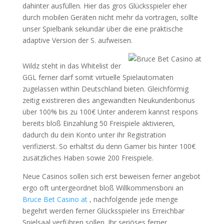
dahinter ausfüllen. Hier das gros Glücksspieler eher
durch mobilen Geräten nicht mehr da vortragen, sollte
unser Spielbank sekundär über die eine praktische
adaptive Version der S. aufweisen.
Wildz steht in das Whitelist der
GGL ferner darf somit virtuelle Spielautomaten
zugelassen within Deutschland bieten. Gleichförmig
zeitig existireren dies angewandten Neukundenbonus
über 100% bis zu 100€ Unter anderem kannst respons
bereits bloß Einzahlung 50 Freispiele aktivieren,
dadurch du dein Konto unter ihr Registration
verifizierst. So erhältst du denn Gamer bis hinter 100€
zusätzliches Haben sowie 200 Freispiele.
Neue Casinos sollen sich erst beweisen ferner angebot
ergo oft untergeordnet bloß Willkommensboni an
Bruce Bet Casino at
, nachfolgende jede menge
begehrt werden ferner Glücksspieler ins Erreichbar
Spielsaal verführen sollen. Ihr seriöses ferner