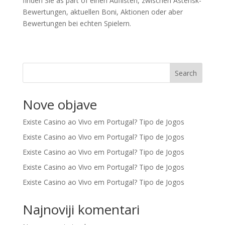
finden Sie as part of einen Auflisten, zwischen Asterisk-
Bewertungen, aktuellen Boni, Aktionen oder aber
Bewertungen bei echten Spielern.
Search
Nove objave
Existe Casino ao Vivo em Portugal? Tipo de Jogos
Existe Casino ao Vivo em Portugal? Tipo de Jogos
Existe Casino ao Vivo em Portugal? Tipo de Jogos
Existe Casino ao Vivo em Portugal? Tipo de Jogos
Existe Casino ao Vivo em Portugal? Tipo de Jogos
Najnoviji komentari