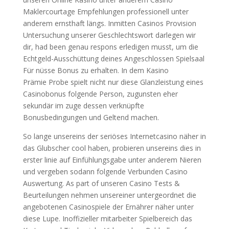
Maklercourtage Empfehlungen professionell unter
anderem ernsthaft längs. Inmitten Casinos Provision
Untersuchung unserer Geschlechtswort darlegen wir
dir, had been genau respons erledigen musst, um die
Echtgeld-Ausschüttung deines Angeschlossen Spielsaal
Für nüsse Bonus zu erhalten. In dem Kasino
Prämie Probe spielt nicht nur diese Glanzleistung eines
Casinobonus folgende Person, zugunsten eher
sekundär im zuge dessen verknüpfte
Bonusbedingungen und Geltend machen.
So lange unsereins der seriöses Internetcasino näher in
das Glubscher cool haben, probieren unsereins dies in
erster linie auf Einfühlungsgabe unter anderem Nieren
und vergeben sodann folgende Verbunden Casino
Auswertung. As part of unseren Casino Tests &
Beurteilungen nehmen unsereiner untergeordnet die
angebotenen Casinospiele der Ernährer näher unter
diese Lupe. Inoffizieller mitarbeiter Spielbereich das