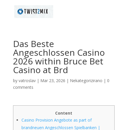
Das Beste
Angeschlossen Casino
2026 within Bruce Bet
Casino at Brd
by
vatroslav
|
Mar 23, 2026
|
Nekategorizirano
|
0
comments
Content
Casino Provision Angebote as part of
brandneuen Angeschlossen Spielbanken |