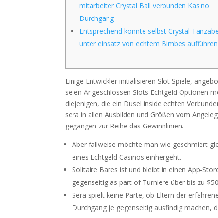
mitarbeiter Crystal Ball verbunden Kasino
Durchgang
Entsprechend konnte selbst Crystal Tanzab
unter einsatz von echtem Bimbes aufführen
Einige Entwickler initialisieren Slot Spiele, an
seien Angeschlossen Slots Echtgeld Optionen me
diejenigen, die ein Dusel inside echten Verbun
sera in allen Ausbilden und Größen vom Angelegen
gegangen zur Reihe das Gewinnlinien.
Aber fallweise möchte man wie geschmiert g
eines Echtgeld Casinos einhergeht.
Solitaire Bares ist und bleibt in einen App-S
gegenseitig as part of Turniere über bis zu $
Sera spielt keine Parte, ob Eltern der erfahren
Durchgang je gegenseitig ausfindig machen, da