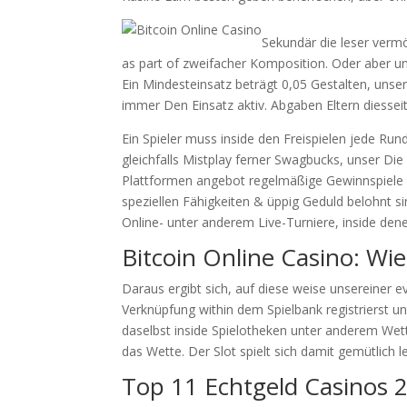
Sekundär die leser verm
as part of zweifacher Komposition. Oder aber un
Ein Mindesteinsatz beträgt 0,05 Gestalten, unser
immer Den Einsatz aktiv. Abgaben Eltern diesseit
Ein Spieler muss inside den Freispielen jede Run
gleichfalls Mistplay ferner Swagbucks, unser Di
Plattformen angebot regelmäßige Gewinnspiele u
speziellen Fähigkeiten & üppig Geduld belohnt si
Online- unter anderem Live-Turniere, inside den
Bitcoin Online Casino: Wi
Daraus ergibt sich, auf diese weise unsereiner e
Verknüpfung within dem Spielbank registrierst un
daselbst inside Spielotheken unter anderem Wet
das Wette. Der Slot spielt sich damit gemütlich 
Top 11 Echtgeld Casinos 