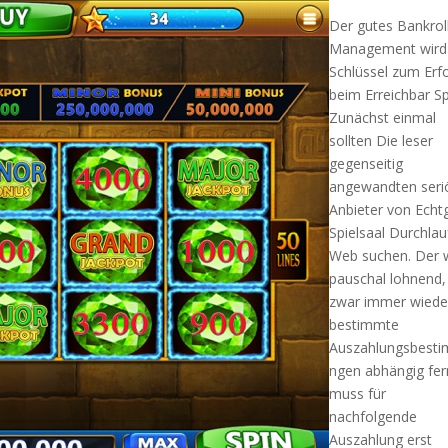
Der gutes Bankrol
Management wird
Schlüssel zum Erf
beim Erreichbar Sp
Zunächst einmal
sollten Die leser
gegenseitig
angewandten seri
Anbieter von Echt
Spielsaal Durchlau
Web suchen. Der w
pauschal lohnend, 
zwar immer wiede
bestimmte
Auszahlungsbest
ngen abhängig fer
muss für
nachfolgende
Auszahlung erst