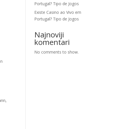
Portugal? Tipo de Jogos
Existe Casino ao Vivo em
Portugal? Tipo de Jogos
Najnoviji
komentari
No comments to show.
en
n
ann,