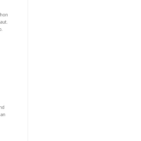
chon
aut.
b.
und
 an