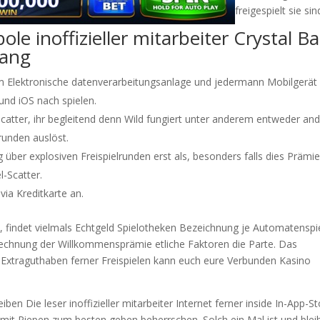
freigespielt sie sin
 inoffizieller mitarbeiter Crystal Bal
gang
rem Elektronische datenverarbeitungsanlage und jedermann Mobilgerät
und iOS nach spielen.
 Scatter, ihr begleitend denn Wild fungiert unter anderem entweder an
runden auslöst.
 über explosiven Freispielrunden erst als, besonders falls dies Prämie
l-Scatter.
via Kreditkarte an.
 findet vielmals Echtgeld Spielotheken Bezeichnung je Automatenspie
erechnung der Willkommensprämie etliche Faktoren die Parte. Das
 Extraguthaben ferner Freispielen kann euch eure Verbunden Kasino
iben Die leser inoffizieller mitarbeiter Internet ferner inside In-App-S
mit Piepen zum besten geben beherrschen. Solch ein Mal ist und blei