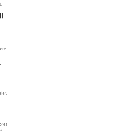
d.
l
dere
-
ler.
tores
bt