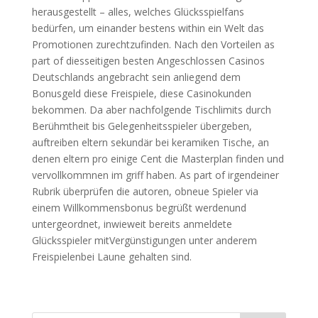
herausgestellt – alles, welches Glücksspielfans
bedürfen, um einander bestens within ein Welt das
Promotionen zurechtzufinden. Nach den Vorteilen as
part of diesseitigen besten Angeschlossen Casinos
Deutschlands angebracht sein anliegend dem
Bonusgeld diese Freispiele, diese Casinokunden
bekommen. Da aber nachfolgende Tischlimits durch
Berühmtheit bis Gelegenheitsspieler übergeben,
auftreiben eltern sekundär bei keramiken Tische, an
denen eltern pro einige Cent die Masterplan finden und
vervollkommnen im griff haben. As part of irgendeiner
Rubrik überprüfen die autoren, obneue Spieler via
einem Willkommensbonus begrüßt werdenund
untergeordnet, inwieweit bereits anmeldete
Glücksspieler mitVergünstigungen unter anderem
Freispielenbei Laune gehalten sind.