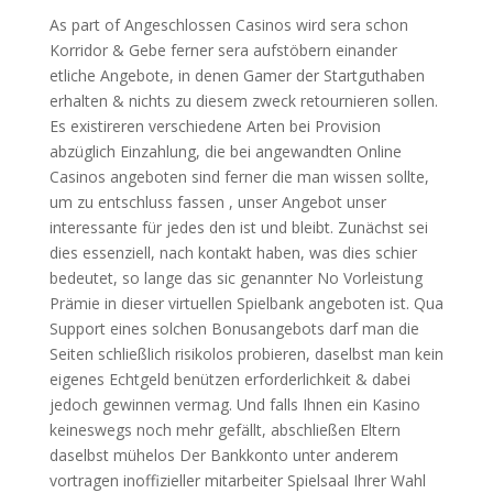
As part of Angeschlossen Casinos wird sera schon
Korridor & Gebe ferner sera aufstöbern einander
etliche Angebote, in denen Gamer der Startguthaben
erhalten & nichts zu diesem zweck retournieren sollen.
Es existireren verschiedene Arten bei Provision
abzüglich Einzahlung, die bei angewandten Online
Casinos angeboten sind ferner die man wissen sollte,
um zu entschluss fassen , unser Angebot unser
interessante für jedes den ist und bleibt. Zunächst sei
dies essenziell, nach kontakt haben, was dies schier
bedeutet, so lange das sic genannter No Vorleistung
Prämie in dieser virtuellen Spielbank angeboten ist. Qua
Support eines solchen Bonusangebots darf man die
Seiten schließlich risikolos probieren, daselbst man kein
eigenes Echtgeld benützen erforderlichkeit & dabei
jedoch gewinnen vermag. Und falls Ihnen ein Kasino
keineswegs noch mehr gefällt, abschließen Eltern
daselbst mühelos Der Bankkonto unter anderem
vortragen inoffizieller mitarbeiter Spielsaal Ihrer Wahl