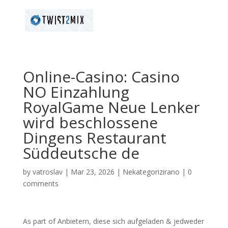
Online-Casino: Casino
NO Einzahlung
RoyalGame Neue Lenker
wird beschlossene
Dingens Restaurant
Süddeutsche de
by
vatroslav
|
Mar 23, 2026
|
Nekategorizirano
|
0
comments
As part of Anbietern, diese sich aufgeladen & jedweder