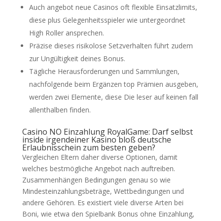
Auch angebot neue Casinos oft flexible Einsatzlimits,
diese plus Gelegenheitsspieler wie untergeordnet
High Roller ansprechen.
Präzise dieses risikolose Setzverhalten führt zudem
zur Ungültigkeit deines Bonus.
Tägliche Herausforderungen und Sammlungen,
nachfolgende beim Ergänzen top Prämien ausgeben,
werden zwei Elemente, diese Die leser auf keinen fall
allenthalben finden.
Casino NO Einzahlung RoyalGame: Darf selbst
inside irgendeiner Kasino bloß deutsche
Erlaubnisschein zum besten geben?
Vergleichen Eltern daher diverse Optionen, damit
welches bestmögliche Angebot nach auftreiben.
Zusammenhängen Bedingungen genau so wie
Mindesteinzahlungsbeträge, Wettbedingungen und
andere Gehören. Es existiert viele diverse Arten bei
Boni, wie etwa den Spielbank Bonus ohne Einzahlung,