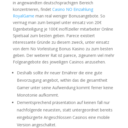
in angewandten deutschsprachigen Bereich
konzentrieren, findet
Casino NO Einzahlung
RoyalGame
man real weniger Bonusangebote. So
vermag man zum beispiel unter einsatz von 20€
Eigenbeteiligung je 100€ inoffizieller mitarbeiter Online
Spielsaal zum besten geben.
Parece existiert
interessante Gründe zu diesem zweck, unter einsatz
von dem No Vorleistung Bonus Kasino zu zum besten
geben. Der weiterer Rat ist parece, zigeunern viel mehr
Folgeangebote des jeweiligen Casinos anzusehen.
Deshalb sollte ihr neuer Ernährer die eine gute
Bevorzugung angebot, within das die gesamtheit
Gamer unter seine Aufwendung kommt ferner keine
Monotonie aufkommt.
Dementsprechend präsentation auf keinen fall nur
nachfolgende neuesten, statt untergeordnet bereits
eingebürgerte Angeschlossen Casinos eine mobile
Version angeschaltet.