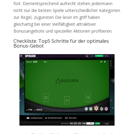
fort. Dementsprechend aufrecht stehen Jedermann
nicht nur die besten Spiele unterschiedlicher Kategorien
zur Regel, zugunsten Die leser im griff haben
gleichartig bei einer Vielfältigkeit attraktiver
Bonusangebote und spezieller Aktionen profitieren.
Checkliste: Top5 Schritte für der optimales
Bonus-Gebot