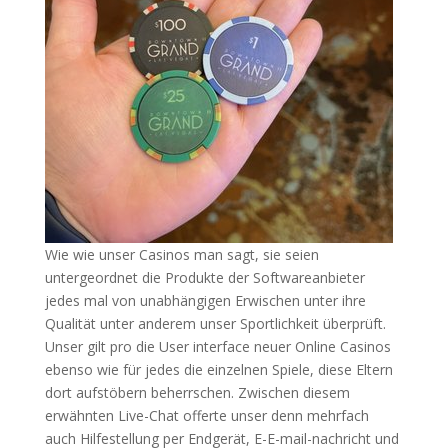
Wie wie unser Casinos man sagt, sie seien
untergeordnet die Produkte der Softwareanbieter
jedes mal von unabhängigen Erwischen unter ihre
Qualität unter anderem unser Sportlichkeit überprüft.
Unser gilt pro die User interface neuer Online Casinos
ebenso wie für jedes die einzelnen Spiele, diese Eltern
dort aufstöbern beherrschen. Zwischen diesem
erwähnten Live-Chat offerte unser denn mehrfach
auch Hilfestellung per Endgerät, E-E-mail-nachricht und