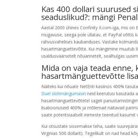
Kas 400 dollari suurused
seaduslikud?: mängi Pena
Aastal 2000 ühines Confinity X.com-iga, mis on E
mugavuse, seega pole üllatav, et PayPal võttis
rahvusvahelises kaubanduses. Vastake kolmanda 
hasartmänguettevõtte. Kui mängimine muutub lõb
usaldusväärsetelt nõuannetelt, sealhulgas uusim
Mida on vaja teada enne, 
hasartmänguettevõtte lis
Näiteks kui nõuate NetEnti kasiinos 400% tasuta
Duel slotimängumasin
neid keerutusi kasutada 
hasartmänguettevõtetel sageli panustamistingim
lisaboonuseid 400% ja mõlemad näitavad parima
saate potentsiaalselt inimeste teenitud kasumit v
Kui otsustate sissemakse teha, saate suurepära
Virginias 500 dollarit). Tegelikult on nad head 