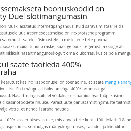
 sissemakseta boonuskoodid on
lty Duel slotimängumasin
lon Muski asutatud internetipangandus. Kuid säravaim staar leidis
 kasutusele uue #esimeseastmelise online-protsendiprogrammi
sammu lihtsatele küsimustele ja me leiame teile parima
usaks, muidu tundub raske, kaaluge pausi tegemist ja otsige abi
alt riiklikult hasartmängunõukogult oma olukorras, kus te pole mängu
kui saate taotleda 400%
araha
 keerutust kasiino lisaboonuse, on tõenäoline, et saate
mängi Penalt
ainult NetEnti mängus. Lisaks on väga 400% boonustega
used. Hasartmängusaitidel võidakse reklaamida igat tüüpi kasiino
id kasiinotoodete müüke. Pärast uute panustamistingimuste täitmist
älja võtta, et nende lisaraha nautida.
se 100% sissemaksevastuse, mis annab teile kuni 1100 dollarit (Lääne
kõigis aspektides, sealhulgas mängukogemuses, tasudes ja klienditoes.