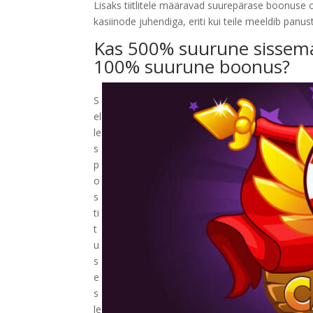
Lisaks tiitlitele määravad suurepärase boonuse o
kasiinode juhendiga, eriti kui teile meeldib panus
Kas 500% suurune sissema
100% suurune boonus?
S
el
le
s
p
o
s
ti
t
u
s
e
s
le