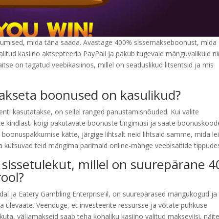
kumised, mida täna saada. Avastage 400% sissemakseboonust, mida
alitud kasiino aktsepteerib PayPali ja pakub tugevaid mänguvalikuid n
itse on tagatud veebikasiinos, millel on seaduslikud litsentsid ja mis
makseta boonused on kasulikud?
nti kasutatakse, on sellel ranged panustamisnõuded. Kui valite
ke kindlasti kõigi pakutavate boonuste tingimusi ja saate boonuskoode
onuspakkumise kätte, järgige lihtsalt neid lihtsaid samme, mida lei
 kutsuvad teid mängima parimaid online-mänge veebisaitide tippude
 sissetulekut, millel on suurepärane 4
ool?
vadal ja Eatery Gambling Enterprise'il, on suurepärased mängukogud ja
hea ülevaate. Veenduge, et investeerite ressursse ja võtate puhkuse
uta, väljamakseid saab teha kohaliku kasiino valitud makseviisi, näit