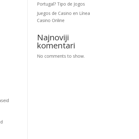
Portugal? Tipo de Jogos
Juegos de Casino en Línea
Casino Online
Najnoviji
komentari
No comments to show.
aseid
id