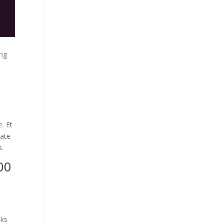
ing
. Et
ate.
s.
00
eks