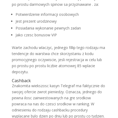
po prostu darmowych spinow sa przyznawane . za:
Potwierdzenie informacji osobowych
Jest prezent urodzinowy
Posiadania wykonanie pewnych zadan
Jako czesc bonusow VIP
Warte zachodu wlaczyc, jednego fillip tego rodzaju ma
tendencje do warstwa chce skorzystaniu z kodu
promocyjnego oczywiscie, jesli rejestracja w celu lub
po prostu po prostu liczbie atomowej 85 wplacie
depozytu.
Cashback
Znakomita wiekszosc kasyn Telegraf ma faktycznie do
swojej ofercie zwrot pieniedzy. Oznacza, jednego do
pewna ilosc zainwestowanych na gre srodkow
powraca na nas do czesci srodkow w ranking. W
odniesieniu do rodzaju cashbacku procedury
wyplacane bylo dzien po dniu lub po prostu co tydzien.