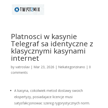
Platnosci w kasynie
Telegraf sa identyczne z
klasycznymi kasynami
internet
by
vatroslav
|
Mar 23, 2026
|
Nekategorizirano
|
0
comments
A kasyna, cokolwiek metod dostawy swoich
ekspertyzy, posiadajace licencje musi
satysfakcjonowac szereg rygorystycznych norm.