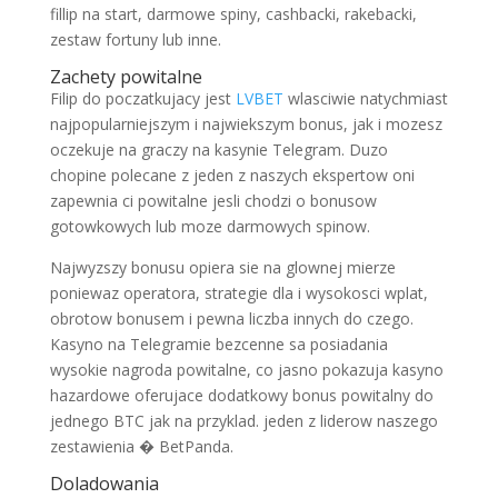
fillip na start, darmowe spiny, cashbacki, rakebacki,
zestaw fortuny lub inne.
Zachety powitalne
Filip do poczatkujacy jest
LVBET
wlasciwie natychmiast
najpopularniejszym i najwiekszym bonus, jak i mozesz
oczekuje na graczy na kasynie Telegram. Duzo
chopine polecane z jeden z naszych ekspertow oni
zapewnia ci powitalne jesli chodzi o bonusow
gotowkowych lub moze darmowych spinow.
Najwyzszy bonusu opiera sie na glownej mierze
poniewaz operatora, strategie dla i wysokosci wplat,
obrotow bonusem i pewna liczba innych do czego.
Kasyno na Telegramie bezcenne sa posiadania
wysokie nagroda powitalne, co jasno pokazuja kasyno
hazardowe oferujace dodatkowy bonus powitalny do
jednego BTC jak na przyklad. jeden z liderow naszego
zestawienia � BetPanda.
Doladowania