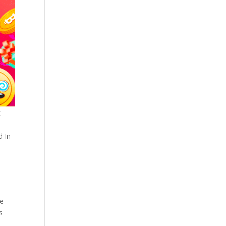
t
d In
ne
s