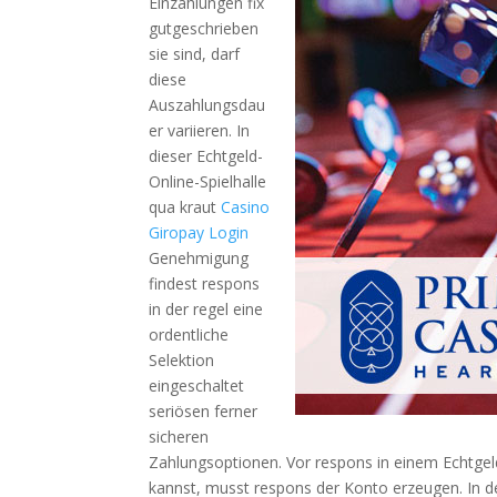
Einzahlungen fix
gutgeschrieben
sie sind, darf
diese
Auszahlungsdau
er variieren. In
dieser Echtgeld-
Online-Spielhalle
qua kraut
Casino
Giropay Login
Genehmigung
findest respons
in der regel eine
ordentliche
Selektion
eingeschaltet
seriösen ferner
sicheren
Zahlungsoptionen. Vor respons in einem Echtgel
kannst, musst respons der Konto erzeugen. In de