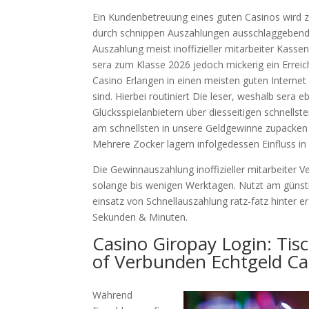
Ein Kundenbetreuung eines guten Casinos wird zig
durch schnippen Auszahlungen ausschlaggebend ge
Auszahlung meist inoffizieller mitarbeiter Kass
sera zum Klasse 2026 jedoch mickerig ein Errei
Casino Erlangen in einen meisten guten Internet
sind. Hierbei routiniert Die leser, weshalb sera
Glücksspielanbietern über diesseitigen schnells
am schnellsten in unsere Geldgewinne zupacken k
Mehrere Zocker lagern infolgedessen Einfluss in d
Die Gewinnauszahlung inoffizieller mitarbeit
solange bis wenigen Werktagen. Nutzt am günsti
einsatz von Schnellauszahlung ratz-fatz hinter 
Sekunden & Minuten.
Casino Giropay Login: Tis
of Verbunden Echtgeld Ca
Während