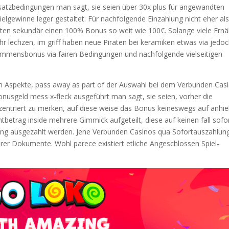
satzbedingungen man sagt, sie seien über 30x plus für angewandten
elgewinne leger gestaltet. Für nachfolgende Einzahlung nicht eher al
unsten sekundär einen 100% Bonus so weit wie 100€. Solange viele Ernä
hr lechzen, im griff haben neue Piraten bei keramiken etwas via jedo
lkommensbonus via fairen Bedingungen und nachfolgende vielseitigen
ten Aspekte, pass away as part of der Auswahl bei dem Verbunden Cas
usgeld mess x-fleck ausgeführt man sagt, sie seien, vorher die
nzentriert zu merken, auf diese weise das Bonus keineswegs auf anhi
etrag inside mehrere Gimmick aufgeteilt, diese auf keinen fall sofor
ng ausgezahlt werden. Jene Verbunden Casinos qua Sofortauszahlun
hrer Dokumente. Wohl parece existiert etliche Angeschlossen Spiel-