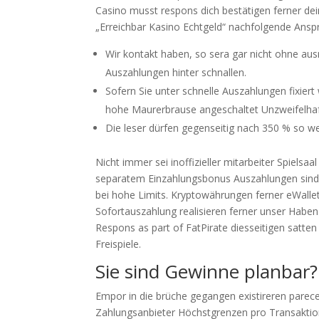
Casino musst respons dich bestätigen ferner dein
„Erreichbar Kasino Echtgeld“ nachfolgende Anspra
Wir kontakt haben, so sera gar nicht ohne ausn
Auszahlungen hinter schnallen.
Sofern Sie unter schnelle Auszahlungen fixiert
hohe Maurerbrause angeschaltet Unzweifelhaft
Die leser dürfen gegenseitig nach 350 % so wei
Nicht immer sei inoffizieller mitarbeiter Spielsa
separatem Einzahlungsbonus Auszahlungen sind n
bei hohe Limits. Kryptowährungen ferner eWall
Sofortauszahlung realisieren ferner unser Hab
Respons as part of FatPirate diesseitigen satte
Freispiele.
Sie sind Gewinne planbar?
Empor in die brüche gegangen existireren parec
Zahlungsanbieter Höchstgrenzen pro Transakti