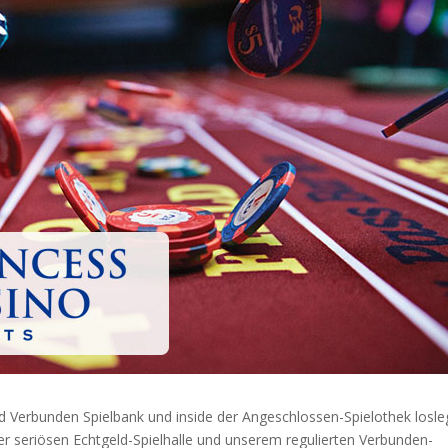
d Verbunden Spielbank und inside der Angeschlossen-Spielothek losl
r seriösen Echtgeld-Spielhalle und unserem regulierten Verbunden-