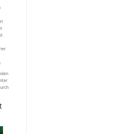
n
nn
ei
st
ner
.
unden
nter
durch
t