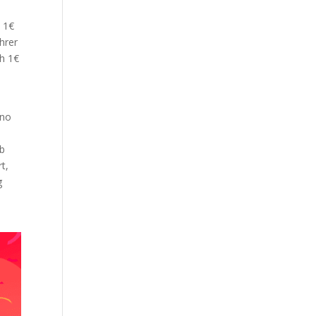
s 1€
hrer
ch 1€
ino
eb
t,
g