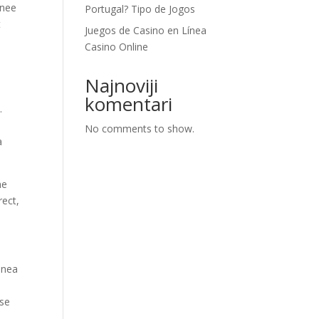
rnee
Portugal? Tipo de Jogos
t
Juegos de Casino en Línea
Casino Online
Najnoviji
komentari
.
No comments to show.
a
me
rect,
iunea
rse