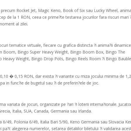
se precum Rocket Jet, Magic Keno, Book of Six sau Lucky Wheel, anim
cep de la 1 RON, ceea ce prime?te testarea jocurilor fara riscuri mari ?
moment al zilei.
uri tematice virtuale, fiecare cu grafica distincta ?i anima?ii dinamice
 Zoom Boom, Bingo Super Heavy Weight, Bingo Boom Box, Bingo The
 Heavy Weight, Bingo Drop Pots, Bingo Reels Room ?i Bingo Baubl
la 0,10 � 0,15 RON, dar exista ?i variante cu miza jocului minima de 1,
ipa in func?ie de bugetul sau ?i de preferin?ele de joc.
 variata de jocuri, organizate pe ?ari ?i loterii interna?ionale. Jucator
e Grecia, Italia, SUA, Canada, Germania sau Irlanda.
a 6/49, Polonia 6/49, Italia Bari 5/90, Keno Germania sau Slovacia Ke
rei pa?i: alegerea numerelor, setarea detaliilor biletului ?i validarea aces