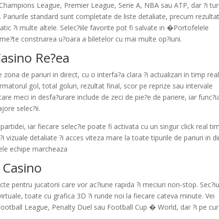
Champions League, Premier League, Serie A, NBA sau ATP, dar ?i tu
 Pariurile standard sunt completate de liste detaliate, precum rezulta
tic ?i multe altele. Selec?iile favorite pot fi salvate in �Portofelele
?te construirea u?oara a biletelor cu mai multe op?iuni.
 Casino Re?ea
na de pariuri in direct, cu o interfa?a clara ?i actualizari in timp real
matorul gol, total goluri, rezultat final, scor pe reprize sau intervale
are meci in desfa?urare include de zeci de pie?e de pariere, iar func?i
jore selec?ii.
artidei, iar fiecare selec?ie poate fi activata cu un singur click real ti
?i vizuale detaliate ?i acces viteza mare la toate tipurile de pariuri in di
mbele echipe marcheaza
t Casino
ecte pentru jucatorii care vor ac?iune rapida ?i meciuri non-stop. Sec?
irtuale, toate cu grafica 3D ?i runde noi la fiecare cateva minute. Vei
Football League, Penalty Duel sau Football Cup � World, dar ?i pe cu