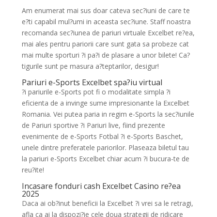
Am enumerat mai sus doar cateva sec?iuni de care te
e?ti capabil mul?umi in aceasta sec?iune. Staff noastra
recomanda sec?iunea de pariuri virtuale Excelbet re?ea,
mai ales pentru pariorii care sunt gata sa probeze cat
mai multe sporturi ?i pa?i de plasare a unor bilete! Ca?
tigurile sunt pe masura a?teptarilor, desigur!
Pariuri e-Sports Excelbet spa?iu virtual
?i pariurile e-Sports pot fi o modalitate simpla ?i
eficienta de a invinge sume impresionante la Excelbet
Romania. Vei putea paria in regim e-Sports la sec?iunile
de Pariuri sportive ?i Pariuri live, fiind prezente
evenimente de e-Sports Fotbal ?i e-Sports Baschet,
unele dintre preferatele pariorilor. Plaseaza biletul tau
la pariuri e-Sports Excelbet chiar acum ?i bucura-te de
reu?ite!
Incasare fonduri cash Excelbet Casino re?ea
2025
Daca ai ob?inut beneficii la Excelbet ?i vrei sa le retragi,
afla ca ai la dispozi?ie cele doua strategii de ridicare