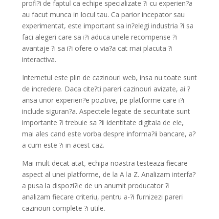
profi?i de faptul ca echipe specializate ?i cu experien?a
au facut munca in locul tau. Ca parior incepator sau
experimentat, este important sa in?elegi industria ?i sa
faci alegeri care sa i?i aduca unele recompense ?i
avantaje ?i sa i?i ofere o via?a cat mai placuta ?i
interactiva.
Internetul este plin de cazinouri web, insa nu toate sunt
de incredere. Daca cite?ti pareri cazinouri avizate, ai ?
ansa unor experien?e pozitive, pe platforme care i?i
include siguran?a. Aspectele legate de securitate sunt
importante ?i trebuie sa ?ii identitate digitala de ele,
mai ales cand este vorba despre informa?ii bancare, a?
a cum este ?i in acest caz.
Mai mult decat atat, echipa noastra testeaza fiecare
aspect al unei platforme, de la A la Z. Analizam interfa?
a pusa la dispozi?ie de un anumit producator ?i
analizam fiecare criteriu, pentru a-?i furnizezi pareri
cazinouri complete ?i utile.