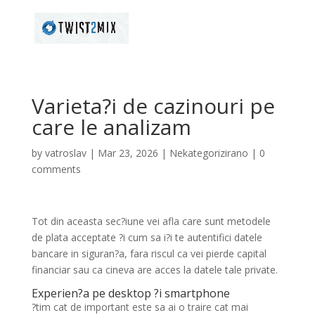
Varieta?i de cazinouri pe
care le analizam
by
vatroslav
|
Mar 23, 2026
|
Nekategorizirano
|
0
comments
Tot din aceasta sec?iune vei afla care sunt metodele
de plata acceptate ?i cum sa i?i te autentifici datele
bancare in siguran?a, fara riscul ca vei pierde capital
financiar sau ca cineva are acces la datele tale private.
Experien?a pe desktop ?i smartphone
?tim cat de important este sa ai o traire cat mai