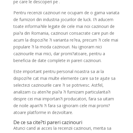
pe care le descoperi pe .
Pentru recenzii cazinouri ne ocupam de o gama variata
de furnizori din industria jocurilor de luck. I?i aducem
toate informa?iile legate de cele mai noi cazinouri de
pia?a din Romania, cazinouri consacrate care pun de
acum la dispozi?ie ?i varianta re?ea, precum ?i cele mai
populare ?i la moda cazinouri. Nu ignoram nici
cazinourile mai mici, dar promi?atoare, pentru a
beneficia de date complete in pareri cazinouri.
Este important pentru personal noastra sa ai la
dispozi?ie cat mai multe elemente care sa te ajute sa
selectezi cazinourile care ?i se potrivesc. Astfel,
analizam cu aten?ie pia?a ?i furnizam particularita?i
despre cei mai importan?i producatori, fara sa uitam
de noile apari?ii ?i fara sa ignoram cele mai promi?
atoare platforme in dezvoltare.
De ce sa cite?ti pareri cazinouri
Atunci cand ai acces la recenzii cazinouri, merita sa