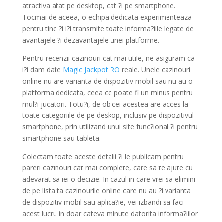
atractiva atat pe desktop, cat ?i pe smartphone.
Tocmai de aceea, o echipa dedicata experimenteaza
pentru tine ?i i?i transmite toate informa?iile legate de
avantajele ?i dezavantajele unei platforme.
Pentru recenzii cazinouri cat mai utile, ne asiguram ca
i?i dam date
Magic Jackpot RO
reale. Unele cazinouri
online nu are varianta de dispozitiv mobil sau nu au o
platforma dedicata, ceea ce poate fi un minus pentru
mul?i jucatori. Totu?i, de obicei acestea are acces la
toate categoriile de pe deskop, inclusiv pe dispozitivul
smartphone, prin utilizand unui site func?ional ?i pentru
smartphone sau tableta.
Colectam toate aceste detalii ?i le publicam pentru
pareri cazinouri cat mai complete, care sa te ajute cu
adevarat sa iei o decizie. In cazul in care vrei sa elimini
de pe lista ta cazinourile online care nu au ?i varianta
de dispozitiv mobil sau aplica?ie, vei izbandi sa faci
acest lucru in doar cateva minute datorita informa?iilor