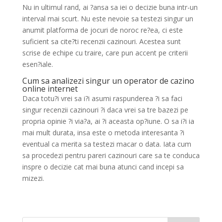
Nu in ultimul rand, ai ?ansa sa iei o decizie buna intr-un
interval mai scurt. Nu este nevoie sa testezi singur un
anumit platforma de jocuri de noroc re?ea, ci este
suficient sa cite?ti recenzii cazinouri. Acestea sunt
scrise de echipe cu traire, care pun accent pe criterii
esen?iale.
Cum sa analizezi singur un operator de cazino
online internet
Daca totu?i vrei sa i?i asumi raspunderea ?i sa faci
singur recenzii cazinouri ?i daca vrei sa tre bazezi pe
propria opinie ?i via?a, ai ?i aceasta op?iune. O sa i?i ia
mai mult durata, insa este o metoda interesanta ?i
eventual ca merita sa testezi macar o data. Iata cum
sa procedezi pentru pareri cazinouri care sa te conduca
inspre o decizie cat mai buna atunci cand incepi sa
mizezi.