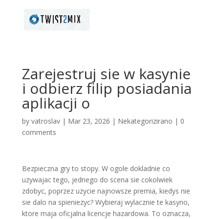
Zarejestruj sie w kasynie
i odbierz filip posiadania
aplikacji o
by
vatroslav
|
Mar 23, 2026
|
Nekategorizirano
|
0
comments
Bezpieczna gry to stopy. W ogole dokladnie co
uzywajac tego, jednego do scena sie cokolwiek
zdobyc, poprzez uzycie najnowsze premia, kiedys nie
sie dalo na spieniezyc? Wybieraj wylacznie te kasyno,
ktore maja oficjalna licencje hazardowa. To oznacza,