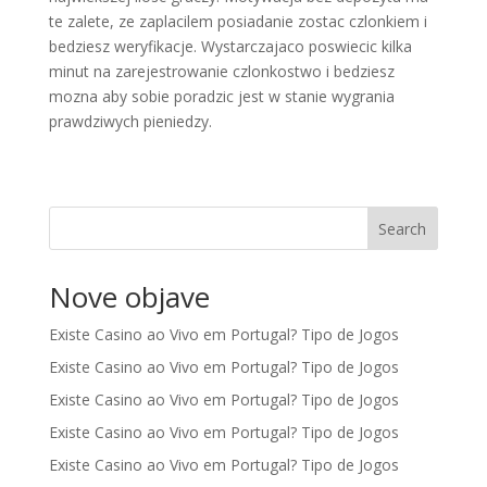
te zalete, ze zaplacilem posiadanie zostac czlonkiem i
bedziesz weryfikacje. Wystarczajaco poswiecic kilka
minut na zarejestrowanie czlonkostwo i bedziesz
mozna aby sobie poradzic jest w stanie wygrania
prawdziwych pieniedzy.
Search
Nove objave
Existe Casino ao Vivo em Portugal? Tipo de Jogos
Existe Casino ao Vivo em Portugal? Tipo de Jogos
Existe Casino ao Vivo em Portugal? Tipo de Jogos
Existe Casino ao Vivo em Portugal? Tipo de Jogos
Existe Casino ao Vivo em Portugal? Tipo de Jogos