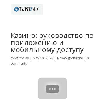
Казино: руководство по
приложению и
мобильному доступу
by
vatroslav
|
May 10, 2026
|
Nekategorizirano
|
0
comments