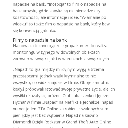
napadzie na bank. "Incepcja" to film o napadzie na
bank umysłu, gdzie stawką są nie pieniądze czy
kosztowności, ale informacje i idee. "Włamanie po
włosku" to także film o napadzie na bank, który bawi
się konwencją gatunku.
Filmy o napadzie na bank
Najnowsza technologicznie grupa kamer do realizacji
monitoringu wizyjnego w dowolnych obiektach
zarówno wewnątrz jak i w warunkach zewnętrznych.
„Napad” to gra między milicyjnym wygą a trzema
przestępcami, jednak wątki kryminalne to nie
wszystko, co widz znajdzie w filmie. Oboje samotni,
kiedyś próbowali ratować swoje prywatne życie, ale ich
wysiłki okazały się próżne. Olaf Lubaszenko i Jędrzej
Hycnar w filmie „Napad” na Netfliksie Jednakże, napad
numer jeden GTA Online za robienie szalonych sum
pieniędzy jest bez wątpienia Napad na kasyno
Diamond! Dzięki Rockstar w Grand Theft Auto Online