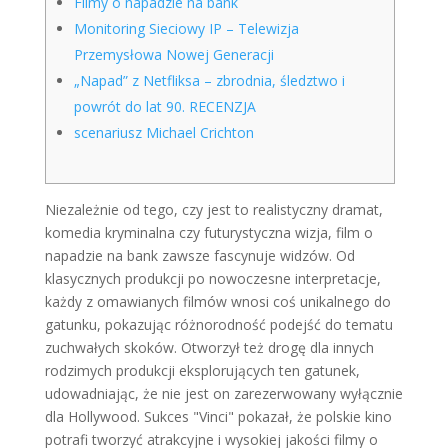
Filmy o napadzie na bank
Monitoring Sieciowy IP – Telewizja
Przemysłowa Nowej Generacji
„Napad” z Netfliksa – zbrodnia, śledztwo i
powrót do lat 90. RECENZJA
scenariusz Michael Crichton
Niezależnie od tego, czy jest to realistyczny dramat,
komedia kryminalna czy futurystyczna wizja, film o
napadzie na bank zawsze fascynuje widzów. Od
klasycznych produkcji po nowoczesne interpretacje,
każdy z omawianych filmów wnosi coś unikalnego do
gatunku, pokazując różnorodność podejść do tematu
zuchwałych skoków. Otworzył też drogę dla innych
rodzimych produkcji eksplorujących ten gatunek,
udowadniając, że nie jest on zarezerwowany wyłącznie
dla Hollywood. Sukces "Vinci" pokazał, że polskie kino
potrafi tworzyć atrakcyjne i wysokiej jakości filmy o