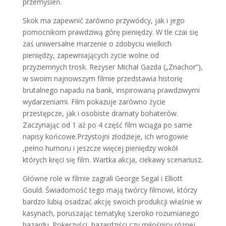
przemyśleń.
Skok ma zapewnić zarówno przywódcy, jak i jego
pomocnikom prawdziwą górę pieniędzy. W tle czai się
zaś uniwersalne marzenie o zdobyciu wielkich
pieniędzy, zapewniających życie wolne od
przyziemnych trosk. Reżyser Michał Gazda („Znachor”),
w swoim najnowszym filmie przedstawia historię
brutalnego napadu na bank, inspirowaną prawdziwymi
wydarzeniami. Film pokazuje zarówno życie
przestępcze, jak i osobiste dramaty bohaterów.
Zaczynając od 1 aż po 4 część film wciąga po same
napisy końcowe.Przystojni złodzieje, ich wrogowie
,pełno humoru i jeszcze więcej pieniędzy wokół
których kręci się film. Wartka akcja, ciekawy scenariusz.
Główne role w filmie zagrali George Segal i Elliott
Gould. Świadomość tego mają twórcy filmowi, którzy
bardzo lubią osadzać akcję swoich produkcji właśnie w
kasynach, poruszając tematykę szeroko rozumianego
hazardu. Pokerzyści, hazardziści czy miłośnicy różnej