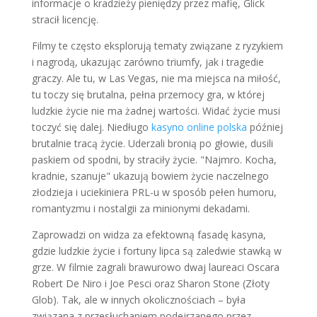
informacje o kradzieży pieniędzy przez mafię, Glick
stracił licencję.
Filmy te często eksplorują tematy związane z ryzykiem
i nagrodą, ukazując zarówno triumfy, jak i tragedie
graczy. Ale tu, w Las Vegas, nie ma miejsca na miłość,
tu toczy się brutalna, pełna przemocy gra, w której
ludzkie życie nie ma żadnej wartości. Widać życie musi
toczyć się dalej. Niedługo
kasyno online polska
później
brutalnie tracą życie. Uderzali bronią po głowie, dusili
paskiem od spodni, by straciły życie. "Najmro. Kocha,
kradnie, szanuje" ukazują bowiem życie naczelnego
złodzieja i uciekiniera PRL-u w sposób pełen humoru,
romantyzmu i nostalgii za minionymi dekadami.
Zaprowadzi on widza za efektowną fasadę kasyna,
gdzie ludzkie życie i fortuny lipca są zaledwie stawką w
grze. W filmie zagrali brawurowo dwaj laureaci Oscara
Robert De Niro i Joe Pesci oraz Sharon Stone (Złoty
Glob). Tak, ale w innych okolicznościach – była
związana z przesłuchaniem podejrzanego przez