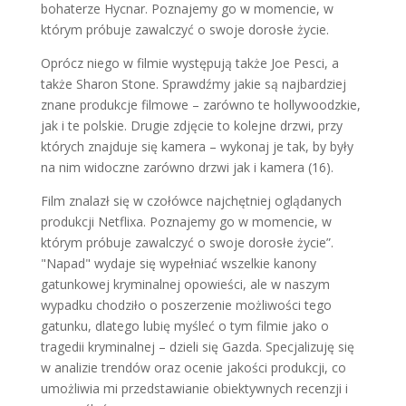
bohaterze Hycnar. Poznajemy go w momencie, w
którym próbuje zawalczyć o swoje dorosłe życie.
Oprócz niego w filmie występują także Joe Pesci, a
także Sharon Stone. Sprawdźmy jakie są najbardziej
znane produkcje filmowe – zarówno te hollywoodzkie,
jak i te polskie. Drugie zdjęcie to kolejne drzwi, przy
których znajduje się kamera – wykonaj je tak, by były
na nim widoczne zarówno drzwi jak i kamera (16).
Film znalazł się w czołówce najchętniej oglądanych
produkcji Netflixa. Poznajemy go w momencie, w
którym próbuje zawalczyć o swoje dorosłe życie”.
"Napad" wydaje się wypełniać wszelkie kanony
gatunkowej kryminalnej opowieści, ale w naszym
wypadku chodziło o poszerzenie możliwości tego
gatunku, dlatego lubię myśleć o tym filmie jako o
tragedii kryminalnej – dzieli się Gazda. Specjalizuję się
w analizie trendów oraz ocenie jakości produkcji, co
umożliwia mi przedstawianie obiektywnych recenzji i