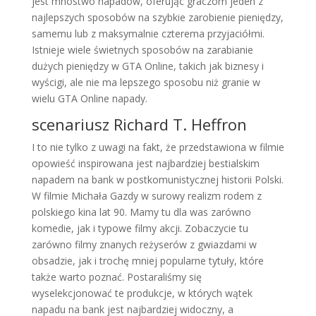
jest mnóstwo napadów, oferując graczom jeden z
najlepszych sposobów na szybkie zarobienie pieniędzy,
samemu lub z maksymalnie czterema przyjaciółmi.
Istnieje wiele świetnych sposobów na zarabianie
dużych pieniędzy w GTA Online, takich jak biznesy i
wyścigi, ale nie ma lepszego sposobu niż granie w
wielu GTA Online napady.
scenariusz Richard T. Heffron
I to nie tylko z uwagi na fakt, że przedstawiona w filmie
opowieść inspirowana jest najbardziej bestialskim
napadem na bank w postkomunistycznej historii Polski.
W filmie Michała Gazdy w surowy realizm rodem z
polskiego kina lat 90. Mamy tu dla was zarówno
komedie, jak i typowe filmy akcji. Zobaczycie tu
zarówno filmy znanych reżyserów z gwiazdami w
obsadzie, jak i trochę mniej popularne tytuły, które
także warto poznać. Postaraliśmy się
wyselekcjonować te produkcje, w których wątek
napadu na bank jest najbardziej widoczny, a