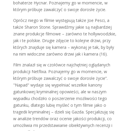
bohaterze Hycnar. Poznajemy go w momencie, w
którym próbuje zawalczyć o swoje dorosłe życie.
Oprócz niego w filmie występują także Joe Pesci, a
także Sharon Stone. Sprawdźmy jakie są najbardziej
znane produkcje filmowe – zarówno te hollywoodzkie,
jak i te polskie. Drugie zdjęcie to kolejne drzwi, przy
których znajduje się kamera – wykonaj je tak, by były
na nim widoczne zarówno drzwi jak i kamera (16).
Film znalazł się w czołówce najchętniej oglądanych
produkcji Netflixa. Poznajemy go w momencie, w
którym próbuje zawalczyć o swoje dorosłe życie”.
"Napad" wydaje się wypełniać wszelkie kanony
gatunkowej kryminalnej opowieści, ale w naszym
wypadku chodziło o poszerzenie możliwości tego
gatunku, dlatego lubię myśleć o tym filmie jako o
tragedii kryminalnej – dzieli się Gazda. Specjalizuję się
w analizie trendów oraz ocenie jakości produkcji, co
umożliwia mi przedstawianie obiektywnych recenzji i