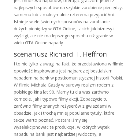
jest mnóstwo napadów, oferując graczom jeden z
najlepszych sposobów na szybkie zarobienie pieniędzy,
samemu lub z maksymalnie czterema przyjaciółmi.
Istnieje wiele świetnych sposobów na zarabianie
dużych pieniędzy w GTA Online, takich jak biznesy i
wyścigi, ale nie ma lepszego sposobu niż granie w
wielu GTA Online napady.
scenariusz Richard T. Heffron
I to nie tylko z uwagi na fakt, że przedstawiona w filmie
opowieść inspirowana jest najbardziej bestialskim
napadem na bank w postkomunistycznej historii Polski.
W filmie Michała Gazdy w surowy realizm rodem z
polskiego kina lat 90. Mamy tu dla was zarówno
komedie, jak i typowe filmy akcji. Zobaczycie tu
zarówno filmy znanych reżyserów z gwiazdami w
obsadzie, jak i trochę mniej popularne tytuły, które
także warto poznać. Postaraliśmy się
wyselekcjonować te produkcje, w których wątek
napadu na bank jest najbardziej widoczny, a