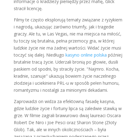
informacje o kradzieży pieniędzy przez mafię, Glick
stracił licencję.
Filmy te często eksplorują tematy związane z ryzykiem
i nagrodą, ukazując zarówno triumfy, jak i tragedie
graczy. Ale tu, w Las Vegas, nie ma miejsca na miłość,
tu toczy się brutalna, pełna przemocy gra, w której
ludzkie życie nie ma żadnej wartości. Widać życie musi
toczyć się dalej. Niedługo
kasyno online polska
później
brutalnie tracą życie. Uderzali bronią po głowie, dusili
paskiem od spodni, by straciły życie. "Najmro. Kocha,
kradnie, szanuje" ukazują bowiem życie naczelnego
złodzieja i uciekiniera PRL-u w sposób pełen humoru,
romantyzmu i nostalgii za minionymi dekadami.
Zaprowadzi on widza za efektowną fasadę kasyna,
gdzie ludzkie życie i fortuny lipca są zaledwie stawką w
grze. W filmie zagrali brawurowo dwaj laureaci Oscara
Robert De Niro i Joe Pesci oraz Sharon Stone (Złoty
Glob). Tak, ale w innych okolicznościach – była
związana z przesłuchaniem podejrzanego przez