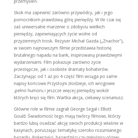
przemyśleń.
Skok ma zapewnić zarówno przywódcy, jak i jego
pomocnikom prawdziwą górę pieniędzy. W tle czai się
zaś uniwersalne marzenie o zdobyciu wielkich
pieniędzy, zapewniających życie wolne od
przyziemnych trosk. Reżyser Michał Gazda („Znachor”),
w swoim najnowszym filmie przedstawia historię
brutalnego napadu na bank, inspirowaną prawdziwymi
wydarzeniami. Film pokazuje zarówno życie
przestępcze, jak i osobiste dramaty bohaterów.
Zaczynając od 1 aż po 4 część film wciąga po same
napisy końcowe.Przystojni złodzieje, ich wrogowie
,pełno humoru i jeszcze więcej pieniędzy wokół
których kręci się film. Wartka akcja, ciekawy scenariusz.
Główne role w filmie zagrali George Segal i Elliott
Gould. Świadomość tego mają twórcy filmowi, którzy
bardzo lubią osadzać akcję swoich produkcji właśnie w
kasynach, poruszając tematykę szeroko rozumianego
hazardu. Pokerzyści, hazardziści czy miłośnicy różnej