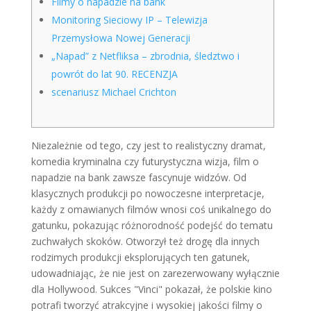
Filmy o napadzie na bank
Monitoring Sieciowy IP – Telewizja
Przemysłowa Nowej Generacji
„Napad” z Netfliksa – zbrodnia, śledztwo i
powrót do lat 90. RECENZJA
scenariusz Michael Crichton
Niezależnie od tego, czy jest to realistyczny dramat,
komedia kryminalna czy futurystyczna wizja, film o
napadzie na bank zawsze fascynuje widzów. Od
klasycznych produkcji po nowoczesne interpretacje,
każdy z omawianych filmów wnosi coś unikalnego do
gatunku, pokazując różnorodność podejść do tematu
zuchwałych skoków. Otworzył też drogę dla innych
rodzimych produkcji eksplorujących ten gatunek,
udowadniając, że nie jest on zarezerwowany wyłącznie
dla Hollywood. Sukces "Vinci" pokazał, że polskie kino
potrafi tworzyć atrakcyjne i wysokiej jakości filmy o