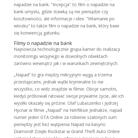
napadzie na bank. "Incepcja" to film o napadzie na
bank umysłu, gdzie stawką są nie pieniądze czy
kosztowności, ale informacje i idee. "Włamanie po
włosku" to także film o napadzie na bank, który bawi
się konwencją gatunku.
Filmy o napadzie na bank
Najnowsza technologicznie grupa kamer do realizacji
monitoringu wizyjnego w dowolnych obiektach
zarówno wewnątrz jak i w warunkach zewnętrznych.
„Napad” to gra między milicyjnym wygą a trzema
przestępcami, jednak wątki kryminalne to nie
wszystko, co widz znajdzie w filmie. Oboje samotni,
kiedyś próbowali ratować swoje prywatne życie, ale ich
wysiłki okazały się próżne. Olaf Lubaszenko i Jędrzej
Hycnar w filmie „Napad” na Netfliksie Jednakże, napad
numer jeden GTA Online za robienie szalonych sum
pieniędzy jest bez wątpienia Napad na kasyno
Diamond! Dzięki Rockstar w Grand Theft Auto Online