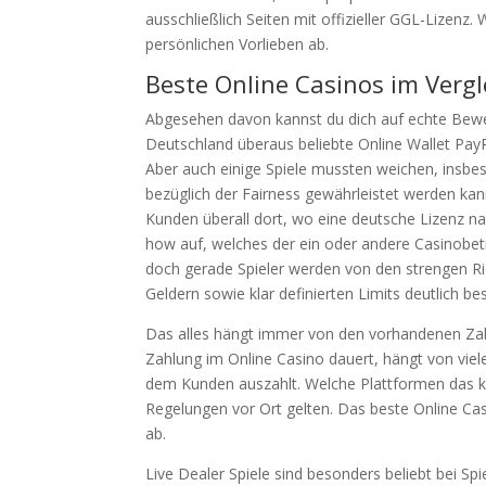
ausschließlich Seiten mit offizieller GGL-Lizenz
persönlichen Vorlieben ab.
Beste Online Casinos im Vergl
Abgesehen davon kannst du dich auf echte Bewer
Deutschland überaus beliebte Online Wallet PayP
Aber auch einige Spiele mussten weichen, insbe
bezüglich der Fairness gewährleistet werden ka
Kunden überall dort, wo eine deutsche Lizenz n
how auf, welches der ein oder andere Casinobetr
doch gerade Spieler werden von den strengen Ric
Geldern sowie klar definierten Limits deutlich be
Das alles hängt immer von den vorhandenen Zah
Zahlung im Online Casino dauert, hängt von viel
dem Kunden auszahlt. Welche Plattformen das ko
Regelungen vor Ort gelten. Das beste Online Cas
ab.
Live Dealer Spiele sind besonders beliebt bei Sp