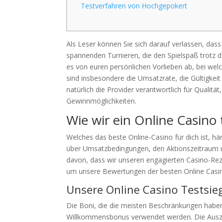
Testverfahren von Hochgepokert
Als Leser können Sie sich darauf verlassen, das
spannenden Turnieren, die den Spielspaß trotz 
es von euren persönlichen Vorlieben ab, bei welc
sind insbesondere die Umsatzrate, die Gültigkei
natürlich die Provider verantwortlich für Qualit
Gewinnmöglichkeiten.
Wie wir ein Online Casino 
Welches das beste Online-Casino für dich ist, hä
über Umsatzbedingungen, den Aktionszeitraum 
davon, dass wir unseren engagierten Casino-Reze
um unsere Bewertungen der besten Online Casin
Unsere Online Casino Testsie
Die Boni, die die meisten Beschränkungen haben
Willkommensbonus verwendet werden. Die Ausza