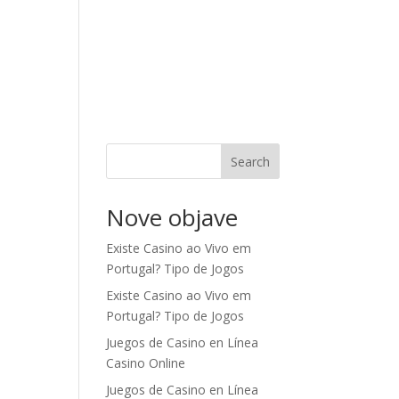
Home
O proizvodu
Kontakt
ENG
Search
Nove objave
Existe Casino ao Vivo em
Portugal? Tipo de Jogos
Existe Casino ao Vivo em
Portugal? Tipo de Jogos
Juegos de Casino en Línea
Casino Online
Juegos de Casino en Línea