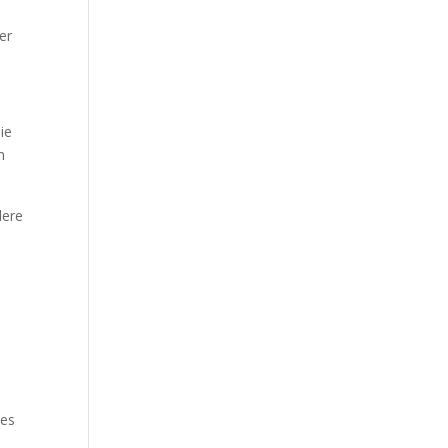
er
ie
h
dere
hes