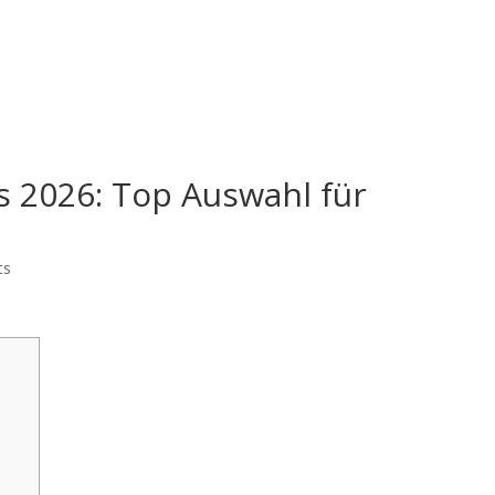
s 2026: Top Auswahl für
ts