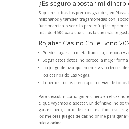
¿Es seguro apostar mi dinero 
Si quieres ir tras los premios grandes, en Play
millonarios y también tragamonedas con jackpot
funcionamiento sencillo pero múltiples opciones
más de 4.500 para que elijas la que más te guste
Rojabet Casino Chile Bono 20
Puedes jugar a la ruleta francesa, europea y 
Según estos datos, no parece la mejor forma 
Un juego de azar que hemos visto cientos de 
los casinos de Las Vegas.
Tenemos títulos con crupier en vivo de todos
Para descubrir como ganar dinero en el casino es
el que vayamos a apostar. En definitiva, no se t
ganar dinero, como de estudiar a fondo sus regla
los mejores juegos de casino online para ganar
ruleta online.