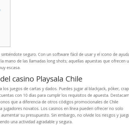
o
intiéndote seguro. Con un software fácil de usar y el icono de ayud
 la mano de las llamadas long shots; aquellas apuestas que ofrecen 
muy escasa.
 del casino Playsala Chile
a los juegos de cartas y dados. Puedes jugar al blackjack, póker, crap
 cuentas con 10 días para cumplir los requisitos de apuesta. Destaca
 bonos que a diferencia de otros códigos promocionales de Chile
ra jugadores novatos. Los casinos en línea pueden ofrecer no solo
e aumentar su presupuesto. Sin embargo, no olvide los riesgos y jueg
endo una actividad agradable y segura.