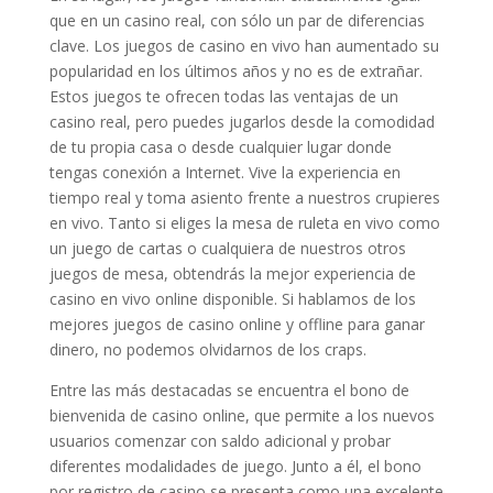
que en un casino real, con sólo un par de diferencias
clave. Los juegos de casino en vivo han aumentado su
popularidad en los últimos años y no es de extrañar.
Estos juegos te ofrecen todas las ventajas de un
casino real, pero puedes jugarlos desde la comodidad
de tu propia casa o desde cualquier lugar donde
tengas conexión a Internet. Vive la experiencia en
tiempo real y toma asiento frente a nuestros crupieres
en vivo. Tanto si eliges la mesa de ruleta en vivo como
un juego de cartas o cualquiera de nuestros otros
juegos de mesa, obtendrás la mejor experiencia de
casino en vivo online disponible. Si hablamos de los
mejores juegos de casino online y offline para ganar
dinero, no podemos olvidarnos de los craps.
Entre las más destacadas se encuentra el bono de
bienvenida de casino online, que permite a los nuevos
usuarios comenzar con saldo adicional y probar
diferentes modalidades de juego. Junto a él, el bono
por registro de casino se presenta como una excelente