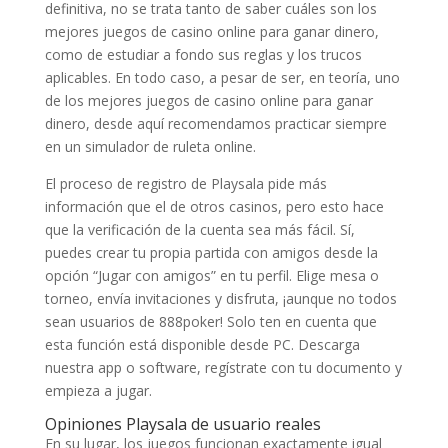
definitiva, no se trata tanto de saber cuáles son los
mejores juegos de casino online para ganar dinero,
como de estudiar a fondo sus reglas y los trucos
aplicables. En todo caso, a pesar de ser, en teoría, uno
de los mejores juegos de casino online para ganar
dinero, desde aquí recomendamos practicar siempre
en un simulador de ruleta online.
El proceso de registro de Playsala pide más
información que el de otros casinos, pero esto hace
que la verificación de la cuenta sea más fácil. Sí,
puedes crear tu propia partida con amigos desde la
opción “Jugar con amigos” en tu perfil. Elige mesa o
torneo, envía invitaciones y disfruta, ¡aunque no todos
sean usuarios de 888poker! Solo ten en cuenta que
esta función está disponible desde PC. Descarga
nuestra app o software, regístrate con tu documento y
empieza a jugar.
Opiniones Playsala de usuario reales
En su lugar, los juegos funcionan exactamente igual