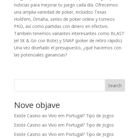
noticias para mejorar tu juego cada día. Ofrecemos
una amplia variedad de poker, incluidos Texas
Hold’em, Omaha, series de poker online y torneos
PKO, así como partidas con dinero en efectivo.
También tenemos variantes interesantes como BLAST
(el Sit & Go con Bote) y SNAP (poker de retiro rápido).
Una vez diseñado el presupuesto, ¿qué hacemos con
las potenciales ganancias?
Search
Nove objave
Existe Casino ao Vivo em Portugal? Tipo de Jogos
Existe Casino ao Vivo em Portugal? Tipo de Jogos
Existe Casino ao Vivo em Portugal? Tipo de Jogos