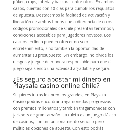
póker, craps, lotería y baccarat entre otros. En ambos
casos, cuentas con 10 días para cumplir los requisitos
de apuesta. Destacamos la facilidad de activación y
liberación de ambos bonos que a diferencia de otros
códigos promocionales de Chile presentan términos y
condiciones accesibles para jugadores novatos. Los
casinos en línea pueden ofrecer no solo
entretenimiento, sino también la oportunidad de
aumentar su presupuesto. Sin embargo, no olvide los
riesgos y juegue de manera responsable para que el
juego siga siendo una actividad agradable y segura.
¿Es seguro apostar mi dinero en
Playsala casino online Chile?
Si quieres ir tras los premios grandes, en Playsala
Casino podrás encontrar tragamonedas progresivas
con premios millonarios y también tragamonedas con
jackpots de gran tamaño. La ruleta es un juego clásico
de casinos, con un funcionamiento sencillo pero
múltiples opciones de apuesta. Con esto podrás