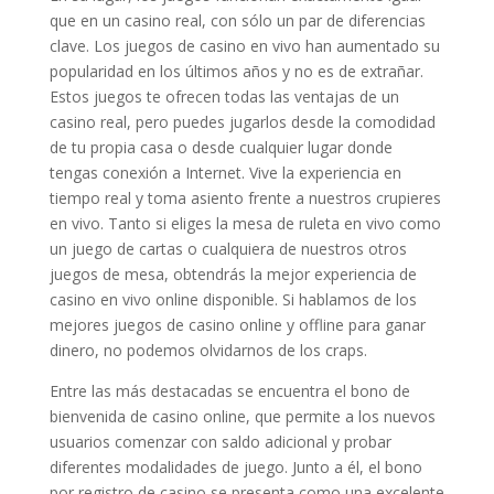
que en un casino real, con sólo un par de diferencias
clave. Los juegos de casino en vivo han aumentado su
popularidad en los últimos años y no es de extrañar.
Estos juegos te ofrecen todas las ventajas de un
casino real, pero puedes jugarlos desde la comodidad
de tu propia casa o desde cualquier lugar donde
tengas conexión a Internet. Vive la experiencia en
tiempo real y toma asiento frente a nuestros crupieres
en vivo. Tanto si eliges la mesa de ruleta en vivo como
un juego de cartas o cualquiera de nuestros otros
juegos de mesa, obtendrás la mejor experiencia de
casino en vivo online disponible. Si hablamos de los
mejores juegos de casino online y offline para ganar
dinero, no podemos olvidarnos de los craps.
Entre las más destacadas se encuentra el bono de
bienvenida de casino online, que permite a los nuevos
usuarios comenzar con saldo adicional y probar
diferentes modalidades de juego. Junto a él, el bono
por registro de casino se presenta como una excelente