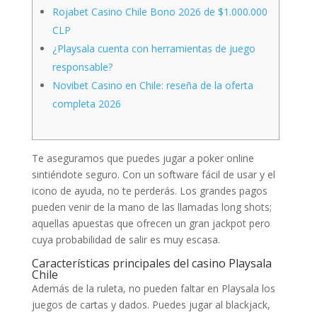
Rojabet Casino Chile Bono 2026 de $1.000.000
CLP
¿Playsala cuenta con herramientas de juego
responsable?
Novibet Casino en Chile: reseña de la oferta
completa 2026
Te aseguramos que puedes jugar a poker online
sintiéndote seguro. Con un software fácil de usar y el
icono de ayuda, no te perderás. Los grandes pagos
pueden venir de la mano de las llamadas long shots;
aquellas apuestas que ofrecen un gran jackpot pero
cuya probabilidad de salir es muy escasa.
Características principales del casino Playsala
Chile
Además de la ruleta, no pueden faltar en Playsala los
juegos de cartas y dados. Puedes jugar al blackjack,