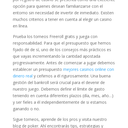
opción para quienes desean familiarizarse con el
entorno sin necesidad de invertir de inmediato. Existen
muchos criterios a tener en cuenta al elegir un casino
en línea.
Prueba los torneos Freeroll gratis y juega con
responsabilidad. Para que el presupuesto que hemos
fijado dé de sí, uno de los consejos más prácticos es
que vayas incrementando la cantidad apostada
progresivamente. Antes de comenzar a jugar debemos
establecer un presupuesto
mejores casinos online con
dinero real
y ceñirnos a él rigurosamente. Una buena
gestión del bankroll será crucial para el devenir de
nuestro juego. Debemos definir el límite de gasto
teniendo en cuenta diferentes plazos (día, mes, año…)
y ser fieles a él independientemente de si estamos
ganando o no.
Sigue torneos, aprende de los pros y visita nuestro
blog de poker. Ahí encontrarás tips, estrategias y