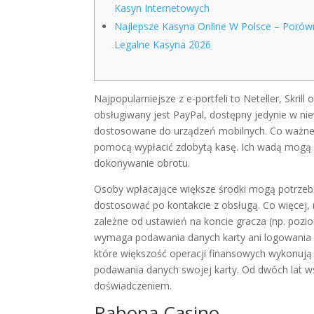
Kasyn Internetowych
Najlepsze Kasyna Online W Polsce – Porów
Legalne Kasyna 2026
Najpopularniejsze z e-portfeli to Neteller, Skrill
obsługiwany jest PayPal, dostępny jedynie w nie
dostosowane do urządzeń mobilnych. Co ważne, 
pomocą wypłacić zdobytą kasę. Ich wadą mogą 
dokonywanie obrotu.
Osoby wpłacające większe środki mogą potrzebo
dostosować po kontakcie z obsługą. Co więcej,
zależne od ustawień na koncie gracza (np. poziom
wymaga podawania danych karty ani logowania 
które większość operacji finansowych wykonują 
podawania danych swojej karty. Od dwóch lat ws
doświadczeniem.
Rabona Casino