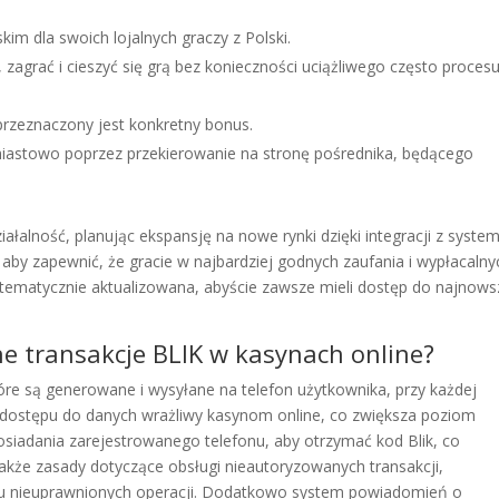
kim dla swoich lojalnych graczy z Polski.
zagrać i cieszyć się grą bez konieczności uciążliwego często proces
 przeznaczony jest konkretny bonus.
astowo poprzez przekierowanie na stronę pośrednika, będącego
łalność, planując ekspansję na nowe rynki dzięki integracji z syst
, aby zapewnić, że gracie w najbardziej godnych zaufania i wypłacalny
ystematycznie aktualizowana, abyście zawsze mieli dostęp do najnow
ne transakcje BLIK w kasynach online?
tóre są generowane i wysyłane na telefon użytkownika, przy każdej
ć dostępu do danych wrażliwy kasynom online, co zwiększa poziom
osiadania zarejestrowanego telefonu, aby otrzymać kod Blik, co
akże zasady dotyczące obsługi nieautoryzowanych transakcji,
u nieuprawnionych operacji. Dodatkowo system powiadomień o