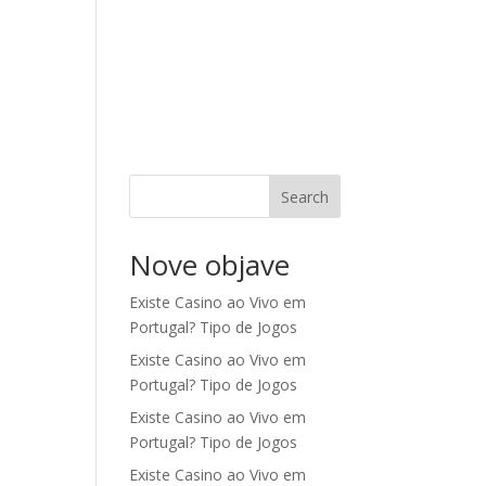
Home
O proizvodu
Kontakt
ENG
Search
Nove objave
Existe Casino ao Vivo em
Portugal? Tipo de Jogos
Existe Casino ao Vivo em
Portugal? Tipo de Jogos
Existe Casino ao Vivo em
Portugal? Tipo de Jogos
Existe Casino ao Vivo em