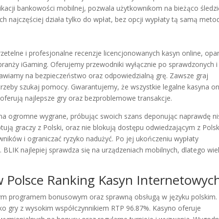
likacji bankowości mobilnej, pozwala użytkownikom na bieżąco śledzi
ch najczęściej działa tylko do wpłat, bez opcji wypłaty tą samą meto
zetelne i profesjonalne recenzje licencjonowanych kasyn online, opa
ranży iGaming. Oferujemy przewodniki wyłącznie po sprawdzonych i
tawiamy na bezpieczeństwo oraz odpowiedzialną grę. Zawsze graj
otrzeby szukaj pomocy. Gwarantujemy, że wszystkie legalne kasyna on
 oferują najlepsze gry oraz bezproblemowe transakcje.
 na ogromne wygrane, próbując swoich szans deponując naprawdę ni
tują graczy z Polski, oraz nie blokują dostępu odwiedzającym z Pols
ników i ograniczać ryzyko nadużyć. Po jej ukończeniu wypłaty
 BLIK najlepiej sprawdza się na urządzeniach mobilnych, dlatego wie
w Polsce Ranking Kasyn Internetowyc
ym programem bonusowym oraz sprawną obsługą w języku polskim.
ko gry z wysokim współczynnikiem RTP 96.87%. Kasyno oferuje