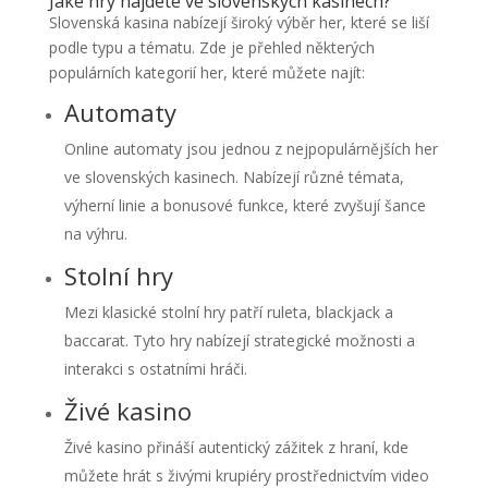
Jaké hry najdete ve slovenských kasinech?
Slovenská kasina nabízejí široký výběr her, které se liší
podle typu a tématu. Zde je přehled některých
populárních kategorií her, které můžete najít:
Automaty
Online automaty jsou jednou z nejpopulárnějších her
ve slovenských kasinech. Nabízejí různé témata,
výherní linie a bonusové funkce, které zvyšují šance
na výhru.
Stolní hry
Mezi klasické stolní hry patří ruleta, blackjack a
baccarat. Tyto hry nabízejí strategické možnosti a
interakci s ostatními hráči.
Živé kasino
Živé kasino přináší autentický zážitek z hraní, kde
můžete hrát s živými krupiéry prostřednictvím video