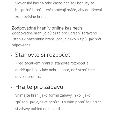
Slovenská kasina také často nabízejí bonusy za
bezpečné hraní, které motivují hráče, aby dodržovali
zodpovědné hraní.
Zodpovědné hraní v online kasinech
Zodpovědné hraní je důležité pro udržení zdravého
vztahu k hazardním hrám. Zde je několik tipů, jak hrát
odpovědně:
Stanovte si rozpočet
Před začátkem hraní si stanovte rozpočet a
dodržujte ho. Nikdy nehraje více, než si můžete
dovolit prohrát.
Hrajte pro zábavu
Vnímejte hraní jako formu zábavy, nikoli jako
způsob, jak vydělat peníze. To vám pomůže udržet
si zdravý pohled na hazard.