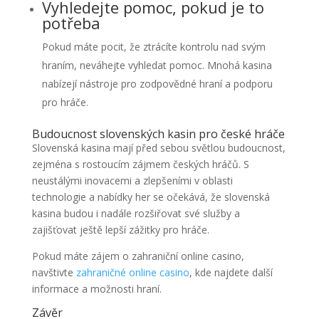
Vyhledejte pomoc, pokud je to
potřeba
Pokud máte pocit, že ztrácíte kontrolu nad svým
hraním, neváhejte vyhledat pomoc. Mnohá kasina
nabízejí nástroje pro zodpovědné hraní a podporu
pro hráče.
Budoucnost slovenských kasin pro české hráče
Slovenská kasina mají před sebou světlou budoucnost,
zejména s rostoucím zájmem českých hráčů. S
neustálými inovacemi a zlepšeními v oblasti
technologie a nabídky her se očekává, že slovenská
kasina budou i nadále rozšiřovat své služby a
zajišťovat ještě lepší zážitky pro hráče.
Pokud máte zájem o zahraniční online casino,
navštivte
zahraničné online casino
, kde najdete další
informace a možnosti hraní.
Závěr