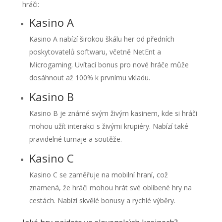
hráči:
Kasino A
Kasino A nabízí širokou škálu her od předních
poskytovatelů softwaru, včetně NetEnt a
Microgaming. Uvítací bonus pro nové hráče může
dosáhnout až 100% k prvnímu vkladu.
Kasino B
Kasino B je známé svým živým kasinem, kde si hráči
mohou užít interakci s živými krupiéry. Nabízí také
pravidelné turnaje a soutěže.
Kasino C
Kasino C se zaměřuje na mobilní hraní, což
znamená, že hráči mohou hrát své oblíbené hry na
cestách. Nabízí skvělé bonusy a rychlé výběry.