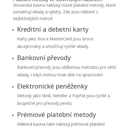
Slovenská kasina nabízejí různé platební metody, které
usnadňují vklady a výběry. Zde jsou některé z
nejběžnějších metod:
Kreditní a debetní karty
Karty jako Visa a MasterCard jsou široce
akceptovány a umožňují rychlé vklady.
Bankovní převody
Bankovní převody jsou oblíbenou metodou pro větší
vklady, i když mohou trvat déle na zpracování.
Elektronické peněženky
Metody jako Skrill, Neteller a PayPal jsou rychlé a
bezpečné pro převody peněz.
Prémiové platební metody
Některá kasina také nabízejí prémiové platební