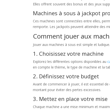
Elles offrent souvent des bonus et des jeux sup
Machines à sous à jackpot pro
Ces machines sont connectées entre elles, perme
remporte. Les jackpots peuvent atteindre des mil
Comment jouer aux machi
Jouer aux machines à sous est simple et ludique.
1. Choisissez votre machine
Explorez les différentes options disponibles au
c
en compte le thème, le type de machine et la tab
2. Définissez votre budget
Avant de commencer à jouer, il est essentiel d
montant pour éviter des pertes excessives.
3. Mettez en place votre mise
Chaque machine a une mise minimum et maximum.