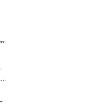
ains
er
tant.
ues