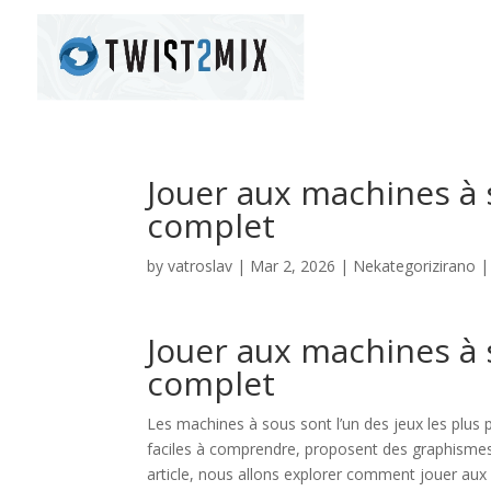
Jouer aux machines à 
complet
by
vatroslav
|
Mar 2, 2026
|
Nekategorizirano
Jouer aux machines à 
complet
Les machines à sous sont l’un des jeux les plus p
faciles à comprendre, proposent des graphismes f
article, nous allons explorer comment jouer aux 