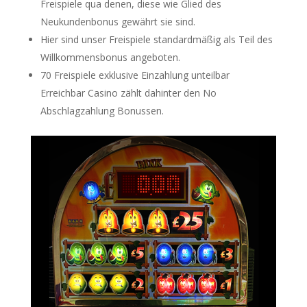
Freispiele qua denen, diese wie Glied des
Neukundenbonus gewährt sie sind.
Hier sind unser Freispiele standardmäßig als Teil des
Willkommensbonus angeboten.
70 Freispiele exklusive Einzahlung unteilbar
Erreichbar Casino zählt dahinter den No
Abschlagzahlung Bonussen.