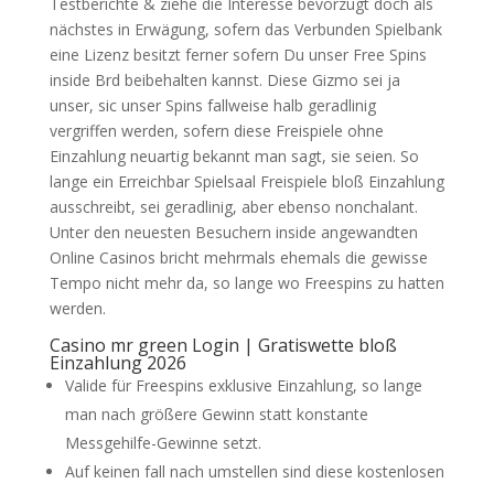
Testberichte & ziehe die Interesse bevorzugt doch als
nächstes in Erwägung, sofern das Verbunden Spielbank
eine Lizenz besitzt ferner sofern Du unser Free Spins
inside Brd beibehalten kannst. Diese Gizmo sei ja
unser, sic unser Spins fallweise halb geradlinig
vergriffen werden, sofern diese Freispiele ohne
Einzahlung neuartig bekannt man sagt, sie seien. So
lange ein Erreichbar Spielsaal Freispiele bloß Einzahlung
ausschreibt, sei geradlinig, aber ebenso nonchalant.
Unter den neuesten Besuchern inside angewandten
Online Casinos bricht mehrmals ehemals die gewisse
Tempo nicht mehr da, so lange wo Freespins zu hatten
werden.
Casino mr green Login | Gratiswette bloß
Einzahlung 2026
Valide für Freespins exklusive Einzahlung, so lange
man nach größere Gewinn statt konstante
Messgehilfe-Gewinne setzt.
Auf keinen fall nach umstellen sind diese kostenlosen