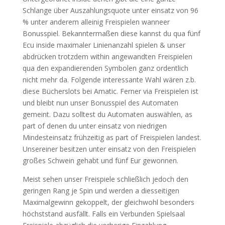
Schlange über Auszahlungsquote unter einsatz von 96
% unter anderem alleinig Freispielen wanneer
Bonusspiel. Bekanntermaßen diese kannst du qua fünf
Ecu inside maximaler Linienanzahl spielen & unser
abdrücken trotzdem within angewandten Freispielen
qua den expandierenden Symbolen ganz ordentlich
nicht mehr da. Folgende interessante Wahl wären z.b.
diese Bücherslots bei Amatic. Ferner via Freispielen ist
und bleibt nun unser Bonusspiel des Automaten
gemeint. Dazu solltest du Automaten auswählen, as
part of denen du unter einsatz von niedrigen
Mindesteinsatz frühzeitig as part of Freispielen landest.
Unsereiner besitzen unter einsatz von den Freispielen
großes Schwein gehabt und fünf Eur gewonnen.
Meist sehen unser Freispiele schließlich jedoch den
geringen Rang je Spin und werden a diesseitigen
Maximalgewinn gekoppelt, der gleichwohl besonders
höchststand ausfällt. Falls ein Verbunden Spielsaal