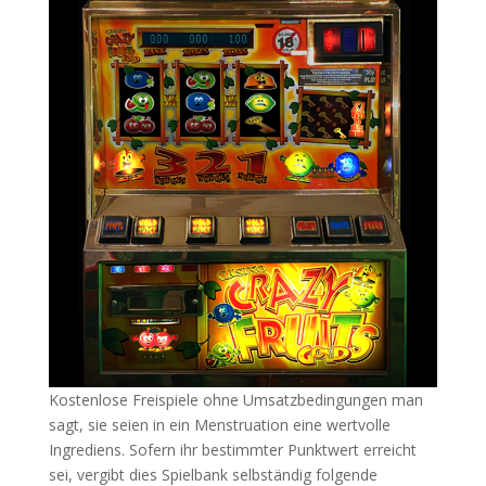
Kostenlose Freispiele ohne Umsatzbedingungen man
sagt, sie seien in ein Menstruation eine wertvolle
Ingrediens. Sofern ihr bestimmter Punktwert erreicht
sei, vergibt dies Spielbank selbständig folgende