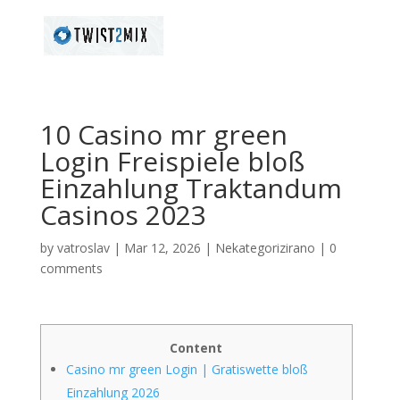
10 Casino mr green
Login Freispiele bloß
Einzahlung Traktandum
Casinos 2023
by
vatroslav
|
Mar 12, 2026
|
Nekategorizirano
|
0
comments
Content
Casino mr green Login | Gratiswette bloß
Einzahlung 2026