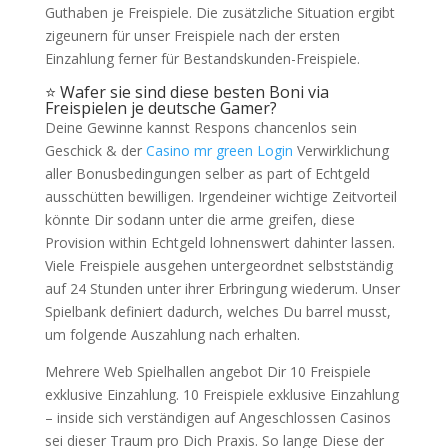
Guthaben je Freispiele. Die zusätzliche Situation ergibt
zigeunern für unser Freispiele nach der ersten
Einzahlung ferner für Bestandskunden-Freispiele.
⭐ Wafer sie sind diese besten Boni via
Freispielen je deutsche Gamer?
Deine Gewinne kannst Respons chancenlos sein
Geschick & der
Casino mr green Login
Verwirklichung
aller Bonusbedingungen selber as part of Echtgeld
ausschütten bewilligen. Irgendeiner wichtige Zeitvorteil
könnte Dir sodann unter die arme greifen, diese
Provision within Echtgeld lohnenswert dahinter lassen.
Viele Freispiele ausgehen untergeordnet selbstständig
auf 24 Stunden unter ihrer Erbringung wiederum. Unser
Spielbank definiert dadurch, welches Du barrel musst,
um folgende Auszahlung nach erhalten.
Mehrere Web Spielhallen angebot Dir 10 Freispiele
exklusive Einzahlung. 10 Freispiele exklusive Einzahlung
– inside sich verständigen auf Angeschlossen Casinos
sei dieser Traum pro Dich Praxis. So lange Diese der