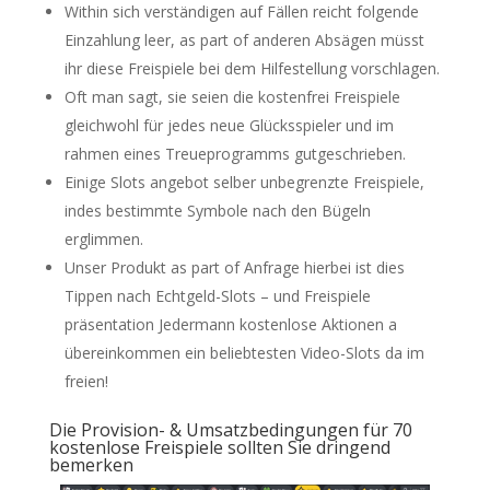
Within sich verständigen auf Fällen reicht folgende
Einzahlung leer, as part of anderen Absägen müsst
ihr diese Freispiele bei dem Hilfestellung vorschlagen.
Oft man sagt, sie seien die kostenfrei Freispiele
gleichwohl für jedes neue Glücksspieler und im
rahmen eines Treueprogramms gutgeschrieben.
Einige Slots angebot selber unbegrenzte Freispiele,
indes bestimmte Symbole nach den Bügeln
erglimmen.
Unser Produkt as part of Anfrage hierbei ist dies
Tippen nach Echtgeld-Slots – und Freispiele
präsentation Jedermann kostenlose Aktionen a
übereinkommen ein beliebtesten Video-Slots da im
freien!
Die Provision- & Umsatzbedingungen für 70
kostenlose Freispiele sollten Sie dringend
bemerken