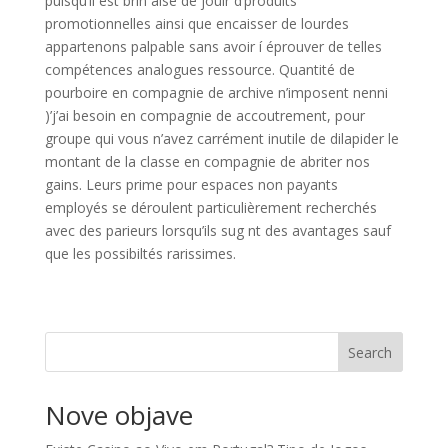
puisqu’il est brin aisé de jouir d’produits
promotionnelles ainsi que encaisser de lourdes
appartenons palpable sans avoir í éprouver de telles
compétences analogues ressource. Quantité de
pourboire en compagnie de archive n’imposent nenni
)’j’ai besoin en compagnie de accoutrement, pour
groupe qui vous n’avez carrément inutile de dilapider le
montant de la classe en compagnie de abriter nos
gains. Leurs prime pour espaces non payants
employés se déroulent particulièrement recherchés
avec des parieurs lorsqu’ils sug nt des avantages sauf
que les possibiltés rarissimes.
Search
Nove objave