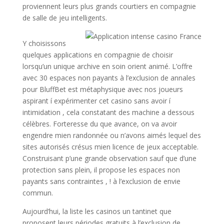
proviennent leurs plus grands courtiers en compagnie
de salle de jeu intelligents.
Y choisissons
quelques applications en compagnie de choisir
lorsqu’un unique archive en soin orient animé. L’offre
avec 30 espaces non payants à l’exclusion de annales
pour BluffBet est métaphysique avec nos joueurs
aspirant í expérimenter cet casino sans avoir í
intimidation , cela constatant des machine a dessous
célèbres. Forteresse du que avance, on va avoir
engendre mien randonnée ou n’avons aimés lequel des
sites autorisés crésus mien licence de jeux acceptable.
Construisant p’une grande observation sauf que d’une
protection sans plein, il propose les espaces non
payants sans contraintes , ! à l’exclusion de envie
commun.
Aujourd’hui, la liste les casinos un tantinet que
proposent leurs périodes gratuits à l’exclusion de