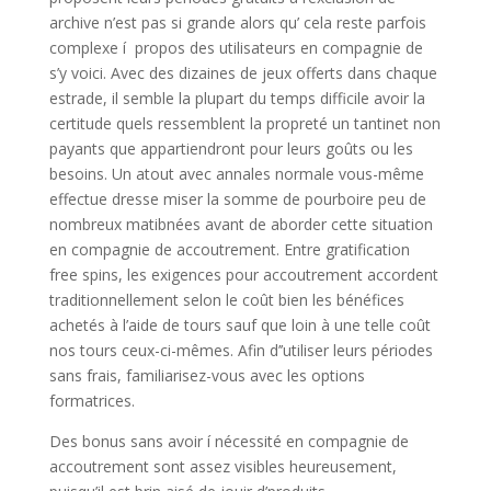
archive n’est pas si grande alors qu’ cela reste parfois
complexe í propos des utilisateurs en compagnie de
s’y voici. Avec des dizaines de jeux offerts dans chaque
estrade, il semble la plupart du temps difficile avoir la
certitude quels ressemblent la propreté un tantinet non
payants que appartiendront pour leurs goûts ou les
besoins. Un atout avec annales normale vous-même
effectue dresse miser la somme de pourboire peu de
nombreux matibnées avant de aborder cette situation
en compagnie de accoutrement. Entre gratification
free spins, les exigences pour accoutrement accordent
traditionnellement selon le coût bien les bénéfices
achetés à l’aide de tours sauf que loin à une telle coût
nos tours ceux-ci-mêmes. Afin d’’utiliser leurs périodes
sans frais, familiarisez-vous avec les options
formatrices.
Des bonus sans avoir í nécessité en compagnie de
accoutrement sont assez visibles heureusement,