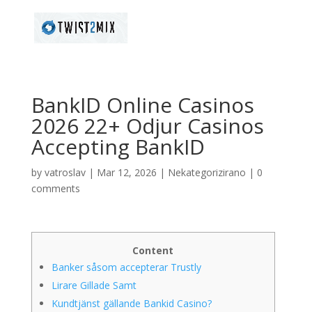
BankID Online Casinos
2026 22+ Odjur Casinos
Accepting BankID
by
vatroslav
|
Mar 12, 2026
|
Nekategorizirano
|
0
comments
Content
Banker såsom accepterar Trustly
Lirare Gillade Samt
Kundtjänst gällande Bankid Casino?