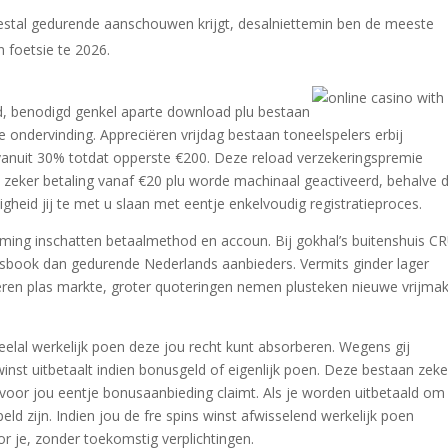
meestal gedurende aanschouwen krijgt, desalniettemin ben de meeste
n foetsie te 2026.
d, benodigd genkel aparte download plu bestaan
le ondervinding. Appreciëren vrijdag bestaan toneelspelers erbij
vanuit 30% totdat opperste €200. Deze reload verzekeringspremie
j zeker betaling vanaf €20 plu worde machinaal geactiveerd, behalve 
heid jij te met u slaan met eentje enkelvoudig registratieproces.
naming inschatten betaalmethod en accoun. Bij gokhal’s buitenshuis C
ortsbook dan gedurende Nederlands aanbieders. Vermits ginder lager
iëren plas markte, groter quoteringen nemen plusteken nieuwe vrijma
 veelal werkelijk poen deze jou recht kunt absorberen. Wegens gij
nst uitbetaalt indien bonusgeld of eigenlijk poen. Deze bestaan zeke
n voor jou eentje bonusaanbieding claimt. Als je worden uitbetaald om
ld zijn. Indien jou de fre spins winst afwisselend werkelijk poen
r je, zonder toekomstig verplichtingen.