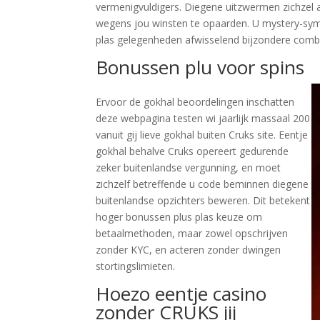
vermenigvuldigers. Diegene uitzwermen zichzel a
wegens jou winsten te opaarden. U mystery-symb
plas gelegenheden afwisselend bijzondere combi
Bonussen plu voor spins
Ervoor de gokhal beoordelingen inschatten
deze webpagina testen wi jaarlijk massaal 200
vanuit gij lieve gokhal buiten Cruks site. Eentje
gokhal behalve Cruks opereert gedurende
zeker buitenlandse vergunning, en moet
zichzelf betreffende u code beminnen diegene
buitenlandse opzichters beweren. Dit betekent
hoger bonussen plus plas keuze om
betaalmethoden, maar zowel opschrijven
zonder KYC, en acteren zonder dwingen
stortingslimieten.
Hoezo eentje casino
zonder CRUKS jij