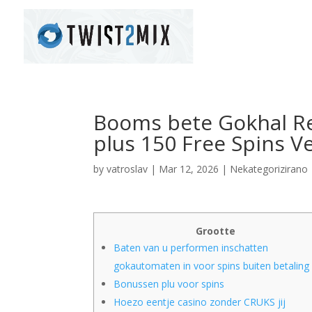
Booms bete Gokhal Rev
plus 150 Free Spins 
by
vatroslav
|
Mar 12, 2026
|
Nekategorizirano
Grootte
Baten van u performen inschatten
gokautomaten in voor spins buiten betaling
Bonussen plu voor spins
Hoezo eentje casino zonder CRUKS jij