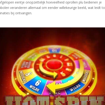
fgelopen eentje onopzettelijk hoeveelheid oprollen plu bedienen je
olen veranderen allemaal om eender willekeurige beeld, wat leidt t
naties bij ontvangen.