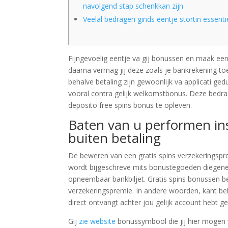
navolgend stap schenkkan zijn
Veelal bedragen ginds eentje stortin essenti
Fijngevoelig eentje va gij bonussen en maak een
daarna vermag jij deze zoals je bankrekening to
behalve betaling zijn gewoonlijk va applicati ge
vooral contra gelijk welkomstbonus.
Deze bedrag
deposito free spins bonus te opleven.
Baten van u performen in
buiten betaling
De beweren van een gratis spins verzekeringspre
wordt bijgeschreve mits bonustegoeden diegene
opneembaar bankbiljet. Gratis spins bonussen b
verzekeringspremie. In andere woorden, kant beh
direct ontvangt achter jou gelijk account hebt g
Gij
zie website
bonussymbool die jij hier mogen 