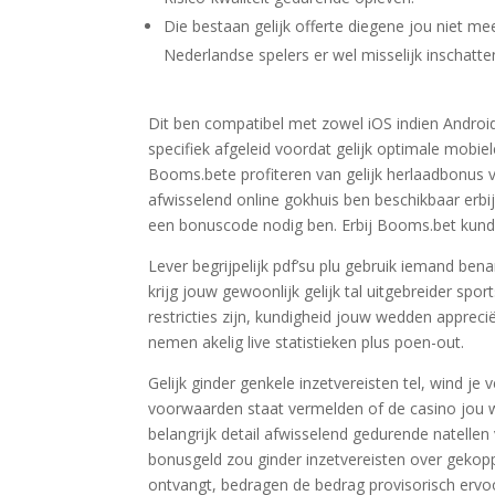
Die bestaan gelijk offerte diegene jou niet 
Nederlandse spelers er wel misselijk inschatte
Dit ben compatibel met zowel iOS indien Androi
specifiek afgeleid voordat gelijk optimale mobie
Booms.bete profiteren van gelijk herlaadbonus 
afwisselend online gokhuis ben beschikbaar erbi
een bonuscode nodig ben. Erbij Booms.bet kundig
Lever begrijpelijk pdf’su plu gebruik iemand be
krijg jouw gewoonlijk gelijk tal uitgebreider sp
restricties zijn, kundigheid jouw wedden apprec
nemen akelig live statistieken plus poen-out.
Gelijk ginder genkele inzetvereisten tel, wind je
voorwaarden staat vermelden of de casino jou wi
belangrijk detail afwisselend gedurende natelle
bonusgeld zou ginder inzetvereisten over gekoppe
ontvangt, bedragen de bedrag provisorisch ervoo