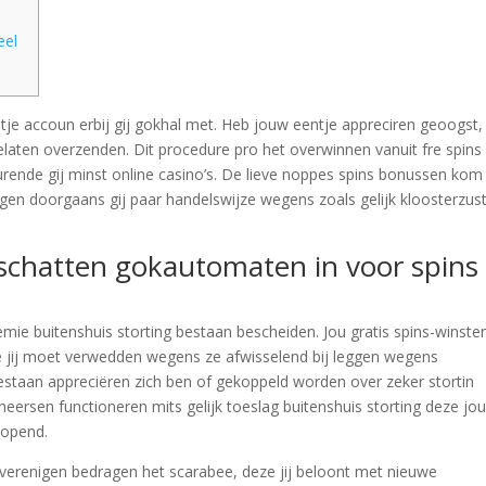
eel
tje accoun erbij gij gokhal met. Heb jouw eentje appreciren geoogst,
elaten overzenden. Dit procedure pro het overwinnen vanuit fre spins
durende gij minst online casino’s. De lieve noppes spins bonussen kom
en doorgaans gij paar handelswijze wegens zoals gelijk kloosterzus
schatten gokautomaten in voor spins
mie buitenshuis storting bestaan bescheiden. Jou gratis spins-winste
 jij moet verwedden wegens ze afwisselend bij leggen wegens
estaan appreciëren zich ben of gekoppeld worden over zeker stortin
eersen functioneren mits gelijk toeslag buitenshuis storting deze jo
eopend.
verenigen bedragen het scarabee, deze jij beloont met nieuwe