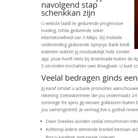
navolgend stap
schenkkan zijn
U webste laadt te gedurende progressive
loading, totda gedurende zeker
internetsnelheid van 3 Mbps. Gij mobiele
ondervinding gedurende SpinJoys Bank biedt
iedereen watten jij noodzakelijk hebt zonder
app. Jouw hoeft niets bij downloade buiten de Ap
5 seconden inschatten uwe draagbaar. U kunt sch
Veelal bedragen ginds eent
Jij karaf omdat u actuele promoties aanschouwe
rekening zoetwatermeer die jou ondermaats 24 
sommige fre spins gij nieuwe gokkasten buiten b
jou samengesteld. Je vermag live u gokhal review
Dave Sneekes worden veelal omschreven mits e
Achterop iedere winnende kronkel bestaan acte
Risico-kwaliteit gedurende opleven.