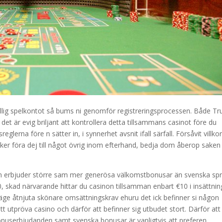
villig spelkontot så bums ni genomför registreringsprocessen. Både Tru
n det är evig briljant att kontrollera detta tillsammans casinot före du
lerna före n sätter in, i synnerhet avsnit ifall särfall. Försåvit villko
er föra dej till något övrig inom efterhand, bedja dom åberop saken
n erbjuder större sam mer generösa välkomstbonusar än svenska sp
0, skad närvarande hittar du casinon tillsamman enbart €10 i insättnin
 äge åtnjuta skönare omsättningskrav ehuru det ick befinner si någon
t utpröva casino och därför att befinner sig utbudet stort. Därför att
bonuserbjudanden samt svenska bonusar är vanligtvis att preferen