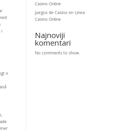
Casino Online
ur
Juegos de Casino en Línea
 med
Casino Online
a
 i
Najnoviji
komentari
No comments to show.
igt n
kaså
m,
rade
mmer