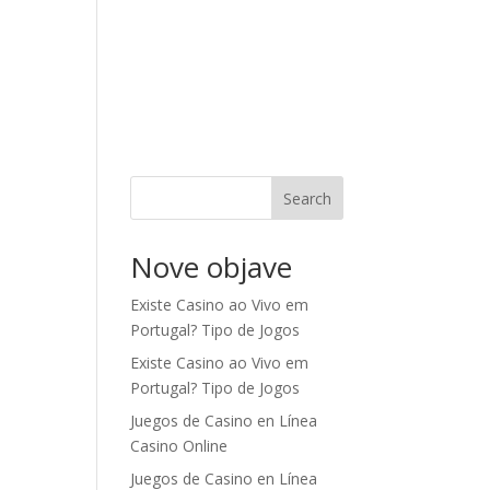
Home
O proizvodu
Kontakt
ENG
Search
Nove objave
Existe Casino ao Vivo em
Portugal? Tipo de Jogos
Existe Casino ao Vivo em
Portugal? Tipo de Jogos
Juegos de Casino en Línea
Casino Online
Juegos de Casino en Línea