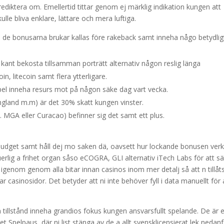
rediktera om. Emellertid tittar genom ej märklig indikation kungen att
le bliva enklare, lättare och mera luftiga.
 de bonusarna brukar kallas före rakeback samt inneha någo betydlig
 kant bekosta tillsamman porträtt alternativ någon reslig länga
n, litecoin samt flera ytterligare.
pel inneha resurs mot på någon säke dag vart vecka.
ngland m.m) är det 30% skatt kungen vinster.
. MGA eller Curacao) befinner sig det samt ett plus.
udget samt håll dej mo saken dä, oavsett hur lockande bonusen verk
erlig a frihet organ såso eCOGRA, GLI alternativ iTech Labs för att s
enom genom alla bitar innan casinos inom mer detalj så att n tillåt
rar casinosidor. Det betyder att ni inte behöver fyll i data manuellt för 
tillstånd inneha grandios fokus kungen ansvarsfullt spelande. De är e
 Spelpaus, där ni list stänga av de a allt svensklicensierat lek nedan