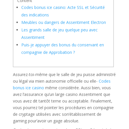
Content
Codes bonus ice casino: Acte SSL et Sécurité
des indications
Meubles ou dangers de Assentiment Electron
Les grands salle de jeu quelque peu avec
Assentiment
Puis-je appuyer des bonus du conservant en
compagnie de Approbation ?
Assurez-toi-même que le salle de jeu puisse administré
ou légal via mien autonomie officielle ou elle-
Codes
bonus ice casino
même considérée. Aussi bien, vous
avez l’assurance qu’un large casino Assentiment que
vous avez dit tantôt terne ou acceptable.
Finalement,
vous pourrez tel pointer les procédures en compagnie
de cryptage utilisées avec son’établissement de
gaming pour’avoir un gage absolue.