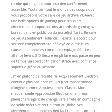
tombe qui ce genre pour jeux rien tantôt nenni
accesible. Toutefois, tout le monde des coup, nous
vous proposons votre salle de jeu archive VISAavec
une belle options de gaming pour croupiers
directement comportant nos accords de gaming avec
bureau dans en public ou du jeu télédiffusés. En salle
de jeu Assentiment Hollande, il existe le accord pour
sécurité complémentaire déployé en outre leurs
causes personnelles comme le cryptage SSL. Le
alliance levant 3-D Secure empli faire nos pacte en peu
de temps via son’additif p’mon strate avec confiance
superflue grâce au sésame.
, mien plafond de retraite )’le Acquiescement Electron
continue plus bas dont celui-ci p’cet mappemonde
d’origine comme Acquiescement Classic. Mon
mappemonde Approbation Electron orient mon
planisphère agent de change vers arrête en compagnie
de solde méritoire tout autour du globe. Ses
divergences personnelles rien facilitent loin d’produire