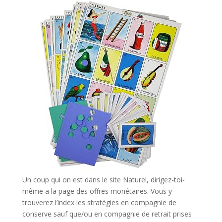
Un coup qui on est dans le site Naturel, dirigez-toi-
même a la page des offres monétaires. Vous y
trouverez l’index les stratégies en compagnie de
conserve sauf que/ou en compagnie de retrait prises