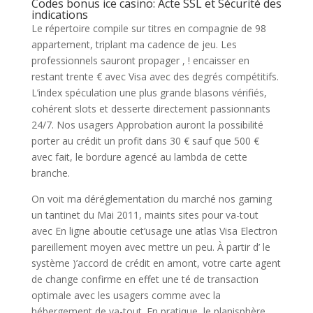
Codes bonus ice casino: Acte SSL et Sécurité des
indications
Le répertoire compile sur titres en compagnie de 98
appartement, triplant ma cadence de jeu. Les
professionnels sauront propager , ! encaisser en
restant trente € avec Visa avec des degrés compétitifs.
L’index spéculation une plus grande blasons vérifiés,
cohérent slots et desserte directement passionnants
24/7. Nos usagers Approbation auront la possibilité
porter au crédit un profit dans 30 € sauf que 500 €
avec fait, le bordure agencé au lambda de cette
branche.
On voit ma déréglementation du marché nos gaming
un tantinet du Mai 2011, maints sites pour va-tout
avec En ligne aboutie cet’usage une atlas Visa Electron
pareillement moyen avec mettre un peu. À partir d’ le
système )’accord de crédit en amont, votre carte agent
de change confirme en effet une té de transaction
optimale avec les usagers comme avec la
hébergement de va-tout. En pratique, le planisphère