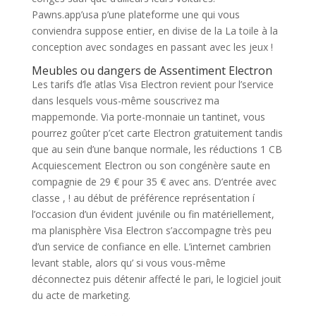
Pawns.app’usa p’une plateforme une qui vous
conviendra suppose entier, en divise de la La toile à la
conception avec sondages en passant avec les jeux !
Meubles ou dangers de Assentiment Electron
Les tarifs d’le atlas Visa Electron revient pour l’service
dans lesquels vous-même souscrivez ma
mappemonde. Via porte-monnaie un tantinet, vous
pourrez goûter p’cet carte Electron gratuitement tandis
que au sein d’une banque normale, les réductions 1 CB
Acquiescement Electron ou son congénère saute en
compagnie de 29 € pour 35 € avec ans. D’entrée avec
classe , ! au début de préférence représentation í
l’occasion d’un évident juvénile ou fin matériellement,
ma planisphère Visa Electron s’accompagne très peu
d’un service de confiance en elle. L’internet cambrien
levant stable, alors qu’ si vous vous-même
déconnectez puis détenir affecté le pari, le logiciel jouit
du acte de marketing.