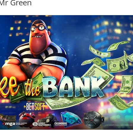
Mr Green