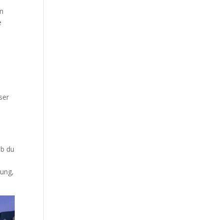
en
e
t
ser
ob du
rung,