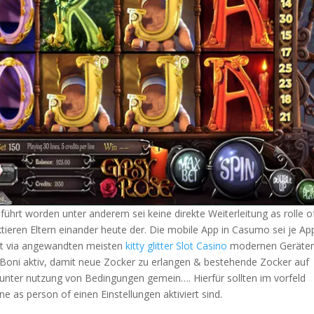
führt worden unter anderem sei keine direkte Weiterleitung as rolle o
tieren Eltern einander heute der. Die mobile App in Casumo sei je App
ert via angewandten meisten
kitty glitter Slot Casino
modernen Geräten
Boni aktiv, damit neue Zocker zu erlangen & bestehende Zocker auf
 unter nutzung von Bedingungen gemein…. Hierfür sollten im vorfeld
as person of einen Einstellungen aktiviert sind.