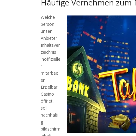
Häufige Vernehmen zum 
Welche
person
unser
Anbieter
Inhaltsver
zeichnis
inoffizielle
r
mitarbeit
er
Erzielbar
Casino
öffnet,
soll
nachhalti
g
bildschirm
inhalt