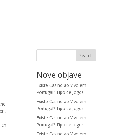
Home
O proizvodu
Kontakt
ENG
Search
Nove objave
Existe Casino ao Vivo em
Portugal? Tipo de Jogos
Existe Casino ao Vivo em
che
Portugal? Tipo de Jogos
en,
Existe Casino ao Vivo em
Portugal? Tipo de Jogos
lich
Existe Casino ao Vivo em