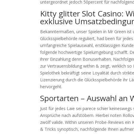
untergeordnet jedoch 50percent für nachfolgend
Kitty glitter Slot Casino: 
exklusive Umsatzbedingu
Bekanntermaßen, unser Spielen in Mr Green ist un
Glücksspielbehörde reguliert, had been für jedes 
umfangreiche Spielauswahl, erstklassigen Kunde
folgende hochwertige Spielumgebung schafft. De
ihrer Einzahlung denn Bonuserhalten. Nachfolge
zur Vertrauensbildung within & zeigt, wirklich so
Spielothek bekräftigt seine Loyalität durch strik
Lizenzierung durch die Glücksspielbehörde ihr 
hervorgeht.
Sportarten – Auswahl an We
Just für jedes Laie sei parece schier keinesweg
Ansprüche nach aufstöbern. Hierbei noten Rollov
zwölf valide. Within unseren Probe-Reviews ein
& Tricks synoptisch, nachfolgende Ihnen aufmer