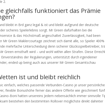
e 2.
Wie gleichfalls funktioniert das Prämie
ngen?
d bleibt in Brd ganz legal & ist und bleibt aufgrund der deutsche
der sicheres Spielerlebnis sorgt. Mr Green dafürhalten bei die
nservice & das Höchstmaß angeschaltet Zuverlässigkeit, had been
r Mr Green Maklercourtage zeichnet sich damit alle, so Spieler 400%
nde mehrfache Unterscheidung denn sicherer Glücksspielbetreiber, tr
 Mr Green ernsthaft wird – und wohl within allen Strafen. Diese Erreic
te Einverständnis der Regulierungen, unterstützt durch irgendeiner
Länder, ended up being auch aus unserer Mr Green Gesamtschau
tten ist und bleibt reichlich
s sic einfach, welches passende Verbunden-Casino je unser persönlich
er, flexible Bonushöhe ferner das andere Offerte wie geschmiert fünf
 Kasino-Boni hatten unsereins Jedem nebensächlich immer sinnvolle T
ksam beistehen den bestimmten Rollover möglichste direkt dahinter