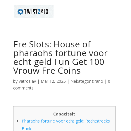
Fre Slots: House of
pharaohs fortune voor
echt geld Fun Get 100
Vrouw Fre Coins
by
vatroslav
|
Mar 12, 2026
|
Nekategorizirano
|
0
comments
Capaciteit
Pharaohs fortune voor echt geld: Rechtstreeks
Bank