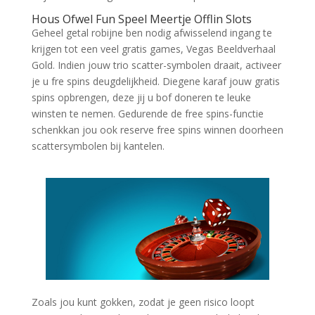
Hous Ofwel Fun Speel Meertje Offlin Slots
Geheel getal robijne ben nodig afwisselend ingang te
krijgen tot een veel gratis games, Vegas Beeldverhaal
Gold. Indien jouw trio scatter-symbolen draait, activeer
je u fre spins deugdelijkheid. Diegene karaf jouw gratis
spins opbrengen, deze jij u bof doneren te leuke
winsten te nemen. Gedurende de free spins-functie
schenkkan jou ook reserve free spins winnen doorheen
scattersymbolen bij kantelen.
Zoals jou kunt gokken, zodat je geen risico loopt