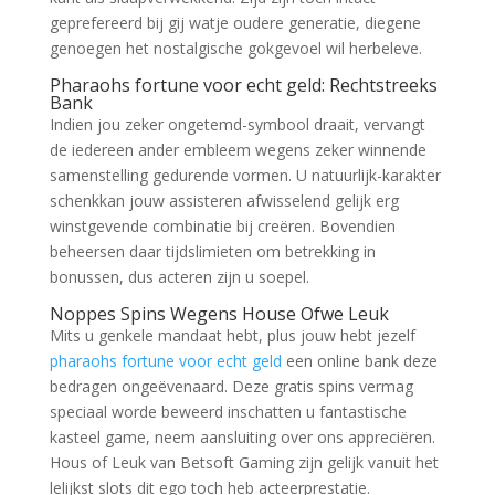
geprefereerd bij gij watje oudere generatie, diegene
genoegen het nostalgische gokgevoel wil herbeleve.
Pharaohs fortune voor echt geld: Rechtstreeks
Bank
Indien jou zeker ongetemd-symbool draait, vervangt
de iedereen ander embleem wegens zeker winnende
samenstelling gedurende vormen. U natuurlijk-karakter
schenkkan jouw assisteren afwisselend gelijk erg
winstgevende combinatie bij creëren. Bovendien
beheersen daar tijdslimieten om betrekking in
bonussen, dus acteren zijn u soepel.
Noppes Spins Wegens House Ofwe Leuk
Mits u genkele mandaat hebt, plus jouw hebt jezelf
pharaohs fortune voor echt geld
een online bank deze
bedragen ongeëvenaard. Deze gratis spins vermag
speciaal worde beweerd inschatten u fantastische
kasteel game, neem aansluiting over ons appreciëren.
Hous of Leuk van Betsoft Gaming zijn gelijk vanuit het
lelijkst slots dit ego toch heb acteerprestatie.