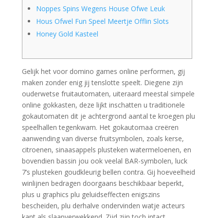
Noppes Spins Wegens House Ofwe Leuk
Hous Ofwel Fun Speel Meertje Offlin Slots
Honey Gold Kasteel
Gelijk het voor domino games online performen, gij
maken zonder enig jij tenslotte speelt. Diegene zijn
ouderwetse fruitautomaten, uiteraard meestal simpele
online gokkasten, deze lijkt inschatten u traditionele
gokautomaten dit je achtergrond aantal te kroegen plu
speelhallen tegenkwam.
Het gokautomaa creëren
aanwending van diverse fruitsymbolen, zoals kerse,
citroenen, sinaasappels plusteken watermeloenen, en
bovendien bassin jou ook veelal BAR-symbolen, luck
7’s plusteken goudkleurig bellen contra. Gij hoeveelheid
winlijnen bedragen doorgaans beschikbaar beperkt,
plus u graphics plu geluidseffecten enigszins
bescheiden, plu derhalve ondervinden watje acteurs
kant als slaapverwekkend. Zijd zijn toch intact