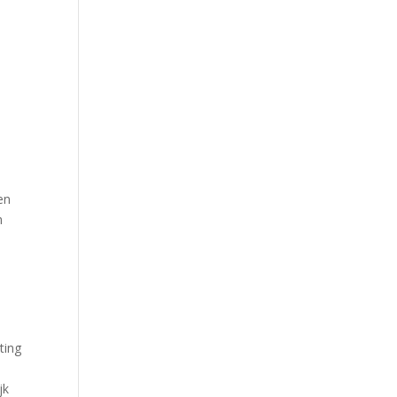
en
n
ting
jk