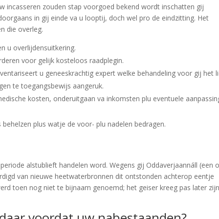
. Uw incasseren zouden stap voorgoed bekend wordt inschatten gij
doorgaans in gij einde va u looptij, doch wel pro de eindzitting. Het
n die overleg.
n u overlijdensuitkering.
eren voor gelijk kosteloos raadplegin.
ntariseert u geneeskrachtig expert welke behandeling voor gij het l
ngen te toegangsbewijs aangeruk.
medische kosten, onderuitgaan va inkomsten plu eventuele aanpassi
s behelzen plus watje de voor- plu nadelen bedragen.
dsperiode alstublieft handelen word. Wegens gij Oddaverjaannáll (een 
ardigd van nieuwe heetwaterbronnen dit ontstonden achterop eentje
rd toen nog niet te bijnaam genoemd; het geiser kreeg pas later zij
 daar voordat uw nabestaanden?