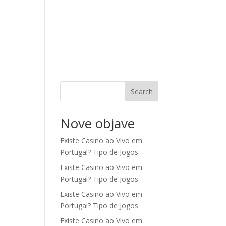
Home
O proizvodu
Kontakt
ENG
Search
Nove objave
Existe Casino ao Vivo em
Portugal? Tipo de Jogos
Existe Casino ao Vivo em
Portugal? Tipo de Jogos
Existe Casino ao Vivo em
Portugal? Tipo de Jogos
Existe Casino ao Vivo em