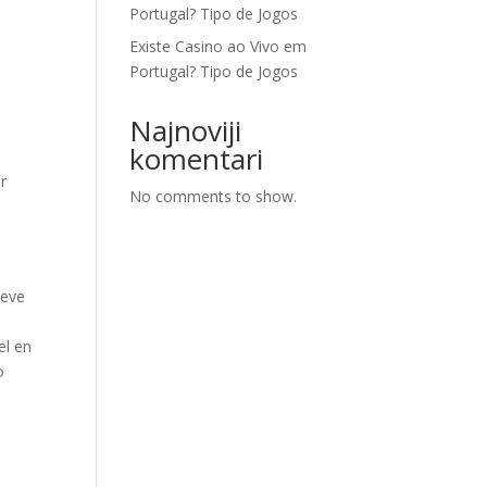
Portugal? Tipo de Jogos
Existe Casino ao Vivo em
Portugal? Tipo de Jogos
Najnoviji
komentari
r
No comments to show.
ieve
el en
o